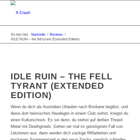
Du bist hier:
Startseite
/
Reviews
/
IDLE RUIN – the fell tyrant (Extended Edition)
IDLE RUIN – THE FELL
TYRANT (EXTENDED
EDITION)
Wenn du dich als Australien Urlauber nach Brisbane begibst, und
diese dort heimischen Haudegen in einem Club siehst, kriegst du
einen Kulturschock. Es sei denn, du stehst auf derben Thrash
Metal mit Deathgrowls. Gehen wir mal im günstigsten Fall von
Letzterem aus, dann werden dich zackige Riffarbeiten und
trockenes Snaregeprügel in den neun Tracks ziemlich zufrieden