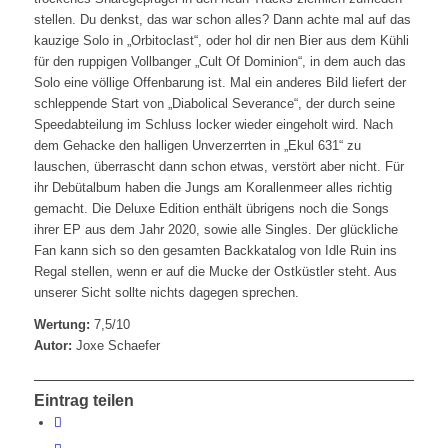
stellen. Du denkst, das war schon alles? Dann achte mal auf das
kauzige Solo in „Orbitoclast“, oder hol dir nen Bier aus dem Kühli
für den ruppigen Vollbanger „Cult Of Dominion“, in dem auch das
Solo eine völlige Offenbarung ist. Mal ein anderes Bild liefert der
schleppende Start von „Diabolical Severance“, der durch seine
Speedabteilung im Schluss locker wieder eingeholt wird. Nach
dem Gehacke den halligen Unverzerrten in „Ekul 631“ zu
lauschen, überrascht dann schon etwas, verstört aber nicht. Für
ihr Debütalbum haben die Jungs am Korallenmeer alles richtig
gemacht. Die Deluxe Edition enthält übrigens noch die Songs
ihrer EP aus dem Jahr 2020, sowie alle Singles. Der glückliche
Fan kann sich so den gesamten Backkatalog von Idle Ruin ins
Regal stellen, wenn er auf die Mucke der Ostküstler steht. Aus
unserer Sicht sollte nichts dagegen sprechen.
Wertung:
7,5/10
Autor:
Joxe Schaefer
Eintrag teilen