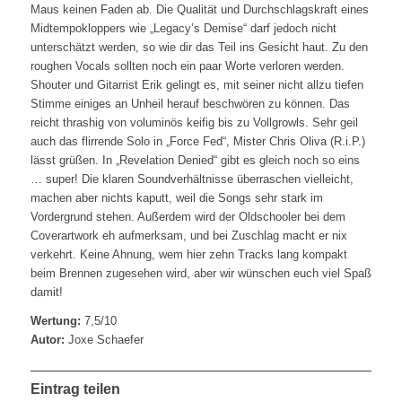
Maus keinen Faden ab. Die Qualität und Durchschlagskraft eines
Midtempokloppers wie „Legacy’s Demise“ darf jedoch nicht
unterschätzt werden, so wie dir das Teil ins Gesicht haut. Zu den
roughen Vocals sollten noch ein paar Worte verloren werden.
Shouter und Gitarrist Erik gelingt es, mit seiner nicht allzu tiefen
Stimme einiges an Unheil herauf beschwören zu können. Das
reicht thrashig von voluminös keifig bis zu Vollgrowls. Sehr geil
auch das flirrende Solo in „Force Fed“, Mister Chris Oliva (R.i.P.)
lässt grüßen. In „Revelation Denied“ gibt es gleich noch so eins
… super! Die klaren Soundverhältnisse überraschen vielleicht,
machen aber nichts kaputt, weil die Songs sehr stark im
Vordergrund stehen. Außerdem wird der Oldschooler bei dem
Coverartwork eh aufmerksam, und bei Zuschlag macht er nix
verkehrt. Keine Ahnung, wem hier zehn Tracks lang kompakt
beim Brennen zugesehen wird, aber wir wünschen euch viel Spaß
damit!
Wertung:
7,5/10
Autor:
Joxe Schaefer
Eintrag teilen