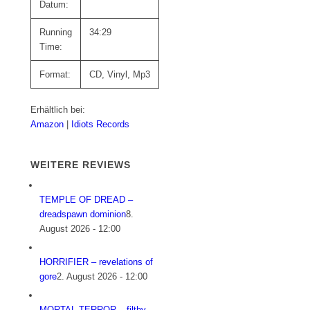
Datum:
Running
34:29
Time:
Format:
CD, Vinyl, Mp3
Erhältlich bei:
Amazon
|
Idiots Records
WEITERE REVIEWS
TEMPLE OF DREAD –
dreadspawn dominion
8.
August 2026 - 12:00
HORRIFIER – revelations of
gore
2. August 2026 - 12:00
MORTAL TERROR – filthy