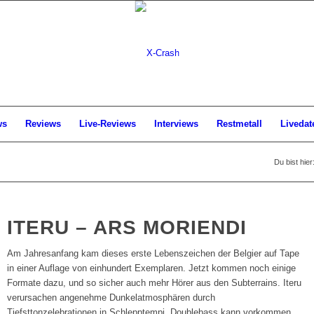
ws
Reviews
Live-Reviews
Interviews
Restmetall
Livedat
Du bist hier
ITERU – ARS MORIENDI
Am Jahresanfang kam dieses erste Lebenszeichen der Belgier auf Tape
in einer Auflage von einhundert Exemplaren. Jetzt kommen noch einige
Formate dazu, und so sicher auch mehr Hörer aus den Subterrains. Iteru
verursachen angenehme Dunkelatmosphären durch
Tiefsttonzelebrationen in Schlepptempi. Doublebass kann vorkommen,