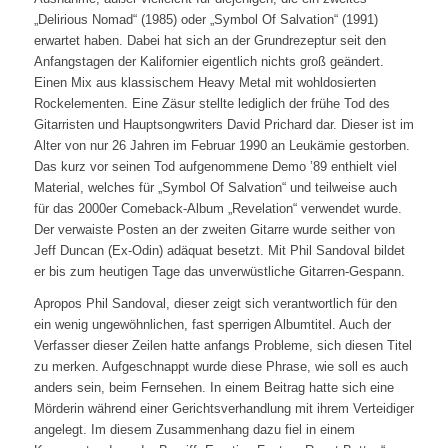
„Delirious Nomad“ (1985) oder „Symbol Of Salvation“ (1991)
erwartet haben. Dabei hat sich an der Grundrezeptur seit den
Anfangstagen der Kalifornier eigentlich nichts groß geändert.
Einen Mix aus klassischem Heavy Metal mit wohldosierten
Rockelementen. Eine Zäsur stellte lediglich der frühe Tod des
Gitarristen und Hauptsongwriters David Prichard dar. Dieser ist im
Alter von nur 26 Jahren im Februar 1990 an Leukämie gestorben.
Das kurz vor seinen Tod aufgenommene Demo ’89 enthielt viel
Material, welches für „Symbol Of Salvation“ und teilweise auch
für das 2000er Comeback-Album „Revelation“ verwendet wurde.
Der verwaiste Posten an der zweiten Gitarre wurde seither von
Jeff Duncan (Ex-Odin) adäquat besetzt. Mit Phil Sandoval bildet
er bis zum heutigen Tage das unverwüstliche Gitarren-Gespann.
Apropos Phil Sandoval, dieser zeigt sich verantwortlich für den
ein wenig ungewöhnlichen, fast sperrigen Albumtitel. Auch der
Verfasser dieser Zeilen hatte anfangs Probleme, sich diesen Titel
zu merken. Aufgeschnappt wurde diese Phrase, wie soll es auch
anders sein, beim Fernsehen. In einem Beitrag hatte sich eine
Mörderin während einer Gerichtsverhandlung mit ihrem Verteidiger
angelegt. Im diesem Zusammenhang dazu fiel in einem