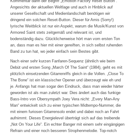
Kommentar dann der Begriff „Emotion Factory Reset Button“.
Angesichts der aktuellen Weltlage und auch in Hinblick auf
unserer Gesellschaft und Medienlandschaft benötigen wir
dringend ein solchen Reset-Button. Dieser für Amis (Sorry!)
lyrische Weitblick ist nur ein Aspekt, warum die Musik/Kunst von
Armored Saint stets zeitgemäß und relevant ist, und
bodenständig dazu. Glücklicherweise hört man vom ersten Ton
an, dass man es hier mit einer gereiften, in sich selbst ruhenden
Band zu tun hat, wo jeder einfach sein Bestes gibt.
Nach einer sehr kurzen Fanfaren-Sequenz (ähnlich wie beim
Debüt und ersten Song „March Of The Saint“ (1984), geht es mit
plötzlich einsetzenden Gitarrenriffs gleich in die Vollen. „Close To
The Bone“ ist ein klassischer Opener und überzeugt wie eh und
je. Anfangs hat man sogar den Eindruck, dass man wieder härter
geworden ist als man zuletzt war. Dies ändert auch das funkige
Bass-Intro von Obersympath Joey Vera nicht: „Every Man-Any
Man“ entwickelt sich zu einer typischen Midtempo-Nummer, die
mit einem furiosen Gitarrensolo endet und dabei noch an Fahrt
aufnimmt. Dieses Energielevel überträgt sich auf das treibende
„Not On Your Life“. Ein echter Banger mit einem sehr eingängigen
Refrain und einer noch besseren Strophenmelodie. Top-notch