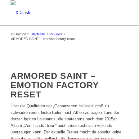
Du bist hier:
Startseite
/
Reviews
/
ARMORED SAINT – emotion factory reset
ARMORED SAINT –
EMOTION FACTORY
RESET
Über die Qualitäten der „Gepanzerten Heiligen“ groß zu
schwadronieren, hieße Eulen nach Athen zu tragen. Eine der
derzeit besten Livebands, die spätestens nach dem 2015er
Album „Win Hands Down“ auch studiotechnisch vollends
überzeugen kann. Der aktuelle Dreher macht da absolut keine
Ausnahme, außer vielleicht für diejenigen, die ein zweites