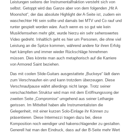
Leistungen seitens der Instrumentalfraktion versteht sich von
selbst. Getoppt wird das Ganze aber von dem folgenden „Hit A
Moonshot“, der das absolute Highlight der A-Seite ist, zudem ein
waschechter Hit sein sollte und damals bei MTV und Co rauf und
runter gespielt worden wäre. Auch wenn es so gut wie kein
Musikfernsehen mehr gibt, wurde hierzu ein sehr sehenswertes
Video gedreht. Inhaltlich geht es hier um Personen, die ohne viel
Leistung an die Spitze kommen, während andere für ihren Erfolg
hart kämpfen und immer wieder Rückschläge hinnehmen
müssen. Dies könnte man auch metaphorisch auf die Karriere
von Armored Saint beziehen.
Das mit coolen Slide-Guitars ausgestattete „Buckeye“ lädt dann
zum Verschnaufen ein und kann trotzdem überzeugen. Diese
Verschnaufpause währt allerdings nicht lange. Trotz seiner
verschachtelten Struktur wird man mit dem Eröffnungssong der
zweiten Seite „Compromise“ umgehend aus seiner Lethargie
gerissen. Im Mittelteil haben alle Instrumentalisten die
Gelegenheit, mit einer kurzen Solo-Einlage ihr Können zu
präsentieren. Diese Intermezzi tragen dazu bei, diese
Komposition noch wendiger und hakenschlagender zu gestalten.
Generell hat man den Eindruck, dass auf der B-Seite mehr Wert