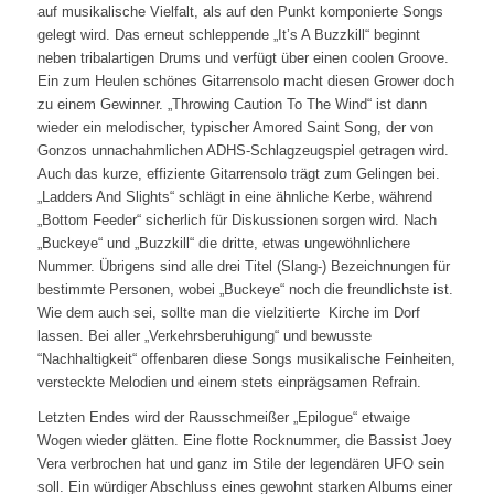
auf musikalische Vielfalt, als auf den Punkt komponierte Songs
gelegt wird. Das erneut schleppende „It’s A Buzzkill“ beginnt
neben tribalartigen Drums und verfügt über einen coolen Groove.
Ein zum Heulen schönes Gitarrensolo macht diesen Grower doch
zu einem Gewinner. „Throwing Caution To The Wind“ ist dann
wieder ein melodischer, typischer Amored Saint Song, der von
Gonzos unnachahmlichen ADHS-Schlagzeugspiel getragen wird.
Auch das kurze, effiziente Gitarrensolo trägt zum Gelingen bei.
„Ladders And Slights“ schlägt in eine ähnliche Kerbe, während
„Bottom Feeder“ sicherlich für Diskussionen sorgen wird. Nach
„Buckeye“ und „Buzzkill“ die dritte, etwas ungewöhnlichere
Nummer. Übrigens sind alle drei Titel (Slang-) Bezeichnungen für
bestimmte Personen, wobei „Buckeye“ noch die freundlichste ist.
Wie dem auch sei, sollte man die vielzitierte Kirche im Dorf
lassen. Bei aller „Verkehrsberuhigung“ und bewusste
“Nachhaltigkeit“ offenbaren diese Songs musikalische Feinheiten,
versteckte Melodien und einem stets einprägsamen Refrain.
Letzten Endes wird der Rausschmeißer „Epilogue“ etwaige
Wogen wieder glätten. Eine flotte Rocknummer, die Bassist Joey
Vera verbrochen hat und ganz im Stile der legendären UFO sein
soll. Ein würdiger Abschluss eines gewohnt starken Albums einer