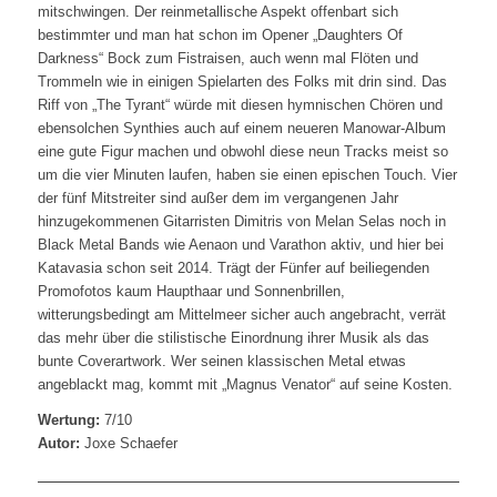
mitschwingen. Der reinmetallische Aspekt offenbart sich
bestimmter und man hat schon im Opener „Daughters Of
Darkness“ Bock zum Fistraisen, auch wenn mal Flöten und
Trommeln wie in einigen Spielarten des Folks mit drin sind. Das
Riff von „The Tyrant“ würde mit diesen hymnischen Chören und
ebensolchen Synthies auch auf einem neueren Manowar-Album
eine gute Figur machen und obwohl diese neun Tracks meist so
um die vier Minuten laufen, haben sie einen epischen Touch. Vier
der fünf Mitstreiter sind außer dem im vergangenen Jahr
hinzugekommenen Gitarristen Dimitris von Melan Selas noch in
Black Metal Bands wie Aenaon und Varathon aktiv, und hier bei
Katavasia schon seit 2014. Trägt der Fünfer auf beiliegenden
Promofotos kaum Haupthaar und Sonnenbrillen,
witterungsbedingt am Mittelmeer sicher auch angebracht, verrät
das mehr über die stilistische Einordnung ihrer Musik als das
bunte Coverartwork. Wer seinen klassischen Metal etwas
angeblackt mag, kommt mit „Magnus Venator“ auf seine Kosten.
Wertung:
7/10
Autor:
Joxe Schaefer