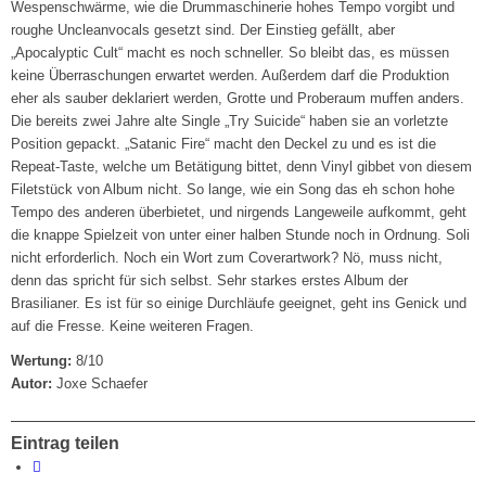
Wespenschwärme, wie die Drummaschinerie hohes Tempo vorgibt und
roughe Uncleanvocals gesetzt sind. Der Einstieg gefällt, aber
„Apocalyptic Cult“ macht es noch schneller. So bleibt das, es müssen
keine Überraschungen erwartet werden. Außerdem darf die Produktion
eher als sauber deklariert werden, Grotte und Proberaum muffen anders.
Die bereits zwei Jahre alte Single „Try Suicide“ haben sie an vorletzte
Position gepackt. „Satanic Fire“ macht den Deckel zu und es ist die
Repeat-Taste, welche um Betätigung bittet, denn Vinyl gibbet von diesem
Filetstück von Album nicht. So lange, wie ein Song das eh schon hohe
Tempo des anderen überbietet, und nirgends Langeweile aufkommt, geht
die knappe Spielzeit von unter einer halben Stunde noch in Ordnung. Soli
nicht erforderlich. Noch ein Wort zum Coverartwork? Nö, muss nicht,
denn das spricht für sich selbst. Sehr starkes erstes Album der
Brasilianer. Es ist für so einige Durchläufe geeignet, geht ins Genick und
auf die Fresse. Keine weiteren Fragen.
Wertung:
8/10
Autor:
Joxe Schaefer
Eintrag teilen