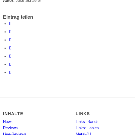
Autor:
Joxe Schaefer
Eintrag teilen
INHALTE
LINKS
News
Links: Bands
Reviews
Links: Lables
Live-Reviews
Metal-DJ