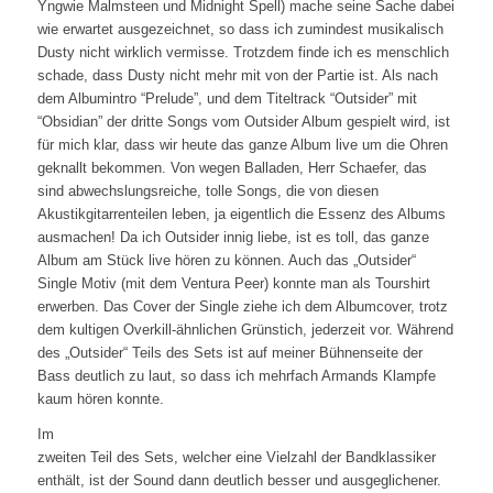
Yngwie Malmsteen und Midnight Spell) mache seine Sache dabei
wie erwartet ausgezeichnet, so dass ich zumindest musikalisch
Dusty nicht wirklich vermisse. Trotzdem finde ich es menschlich
schade, dass Dusty nicht mehr mit von der Partie ist. Als nach
dem Albumintro “Prelude”, und dem Titeltrack “Outsider” mit
“Obsidian” der dritte Songs vom Outsider Album gespielt wird, ist
für mich klar, dass wir heute das ganze Album live um die Ohren
geknallt bekommen. Von wegen Balladen, Herr Schaefer, das
sind abwechslungsreiche, tolle Songs, die von diesen
Akustikgitarrenteilen leben, ja eigentlich die Essenz des Albums
ausmachen! Da ich Outsider innig liebe, ist es toll, das ganze
Album am Stück live hören zu können. Auch das „Outsider“
Single Motiv (mit dem Ventura Peer) konnte man als Tourshirt
erwerben. Das Cover der Single ziehe ich dem Albumcover, trotz
dem kultigen Overkill-ähnlichen Grünstich, jederzeit vor. Während
des „Outsider“ Teils des Sets ist auf meiner Bühnenseite der
Bass deutlich zu laut, so dass ich mehrfach Armands Klampfe
kaum hören konnte.
Im
zweiten Teil des Sets, welcher eine Vielzahl der Bandklassiker
enthält, ist der Sound dann deutlich besser und ausgeglichener.