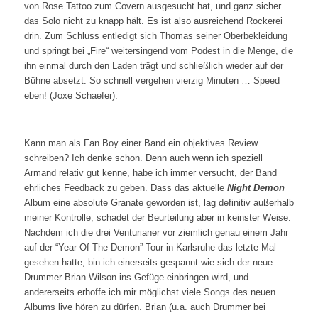
von Rose Tattoo zum Covern ausgesucht hat, und ganz sicher
das Solo nicht zu knapp hält. Es ist also ausreichend Rockerei
drin. Zum Schluss entledigt sich Thomas seiner Oberbekleidung
und springt bei „Fire“ weitersingend vom Podest in die Menge, die
ihn einmal durch den Laden trägt und schließlich wieder auf der
Bühne absetzt. So schnell vergehen vierzig Minuten … Speed
eben! (Joxe Schaefer).
Kann man als Fan Boy einer Band ein objektives Review
schreiben? Ich denke schon. Denn auch wenn ich speziell
Armand relativ gut kenne, habe ich immer versucht, der Band
ehrliches Feedback zu geben. Dass das aktuelle
Night Demon
Album eine absolute Granate geworden ist, lag definitiv außerhalb
meiner Kontrolle, schadet der Beurteilung aber in keinster Weise.
Nachdem ich die drei Venturianer vor ziemlich genau einem Jahr
auf der “Year Of The Demon” Tour in Karlsruhe das letzte Mal
gesehen hatte, bin ich einerseits gespannt wie sich der neue
Drummer Brian Wilson ins Gefüge einbringen wird, und
andererseits erhoffe ich mir möglichst viele Songs des neuen
Albums live hören zu dürfen. Brian (u.a. auch Drummer bei