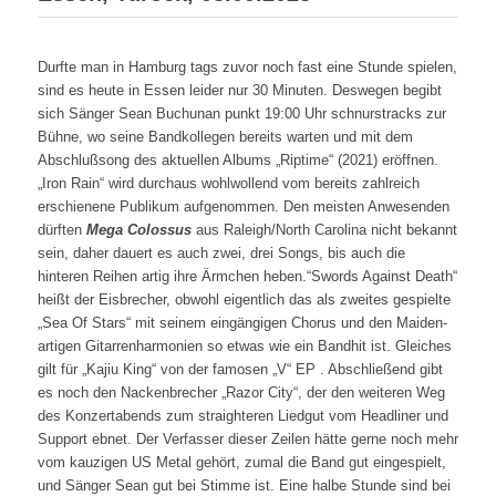
Durfte man in Hamburg tags zuvor noch fast eine Stunde spielen,
sind es heute in Essen leider nur 30 Minuten. Deswegen begibt
sich Sänger Sean Buchunan punkt 19:00 Uhr schnurstracks zur
Bühne, wo seine Bandkollegen bereits warten und mit dem
Abschlußsong des aktuellen Albums „Riptime“ (2021) eröffnen.
„Iron Rain“ wird durchaus wohlwollend vom bereits zahlreich
erschienene Publikum aufgenommen. Den meisten Anwesenden
dürften
Mega Colossus
aus Raleigh/North Carolina nicht bekannt
sein, daher dauert es auch zwei, drei Songs, bis auch die
hinteren Reihen artig ihre Ärmchen heben.“Swords Against Death“
heißt der Eisbrecher, obwohl eigentlich das als zweites gespielte
„Sea Of Stars“ mit seinem eingängigen Chorus und den Maiden-
artigen Gitarrenharmonien so etwas wie ein Bandhit ist. Gleiches
gilt für „Kajiu King“ von der famosen „V“ EP . Abschließend gibt
es noch den Nackenbrecher „Razor City“, der den weiteren Weg
des Konzertabends zum straighteren Liedgut vom Headliner und
Support ebnet. Der Verfasser dieser Zeilen hätte gerne noch mehr
vom kauzigen US Metal gehört, zumal die Band gut eingespielt,
und Sänger Sean gut bei Stimme ist. Eine halbe Stunde sind bei