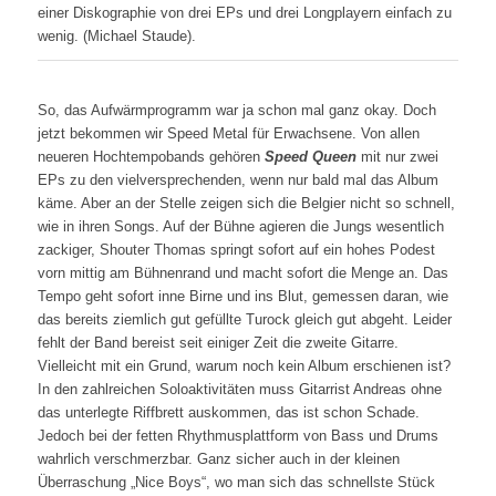
einer Diskographie von drei EPs und drei Longplayern einfach zu
wenig. (Michael Staude).
So, das Aufwärmprogramm war ja schon mal ganz okay. Doch
jetzt bekommen wir Speed Metal für Erwachsene. Von allen
neueren Hochtempobands gehören
Speed Queen
mit nur zwei
EPs zu den vielversprechenden, wenn nur bald mal das Album
käme. Aber an der Stelle zeigen sich die Belgier nicht so schnell,
wie in ihren Songs. Auf der Bühne agieren die Jungs wesentlich
zackiger, Shouter Thomas springt sofort auf ein hohes Podest
vorn mittig am Bühnenrand und macht sofort die Menge an. Das
Tempo geht sofort inne Birne und ins Blut, gemessen daran, wie
das bereits ziemlich gut gefüllte Turock gleich gut abgeht. Leider
fehlt der Band bereist seit einiger Zeit die zweite Gitarre.
Vielleicht mit ein Grund, warum noch kein Album erschienen ist?
In den zahlreichen Soloaktivitäten muss Gitarrist Andreas ohne
das unterlegte Riffbrett auskommen, das ist schon Schade.
Jedoch bei der fetten Rhythmusplattform von Bass und Drums
wahrlich verschmerzbar. Ganz sicher auch in der kleinen
Überraschung „Nice Boys“, wo man sich das schnellste Stück