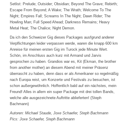
Setlist: Prelude; Outsider; Obsidian; Beyond The Grave; Rebirth;
Escape From Beyond; A Wake; The Wrath; Welcome To The
Night; Empires Fall; Screams In The Night; Dawn Rider; The
Howling Man; Full Speed Ahead; Darkness Remains; Heavy
Metal Heat; The Chalice; Night Demon.
Da ich den Schweizer Gig dieses Packages ausfgrund anderer
Verpflichtungen leider verpassen werde, waren die knapp 600 km
Anreise für meinen ersten Gig im Turock jede Minute Wert.
Schön, im Anschluss auch kurz mit Armand und Jarvis
gesprochen zu haben. Grandios war es, Kit (Ekman, the brother
from another mother) an diesem Abend mit meiner Präsenz
überrascht zu haben, denn dass er als Amerikaner so regelmäßig
nach Europa reist, um Konzerte und Festivals zu besuchen, ist
schon außergewöhnlich. Hoffentlich bald auf ein nächstes, mein
Freund! Alles in allem ein super Package mit drei tollen Bands,
welche alle ausgezeichnete Auftritte ablieferten! (Steph
Bachmann)
Autoren: Michael Staude, Joxe Schaefer, Steph Bachmann
Pics: Joxe Schaefer, Steph Bachmann