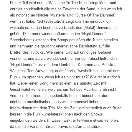
Dieser Teil wird durch “Welcome To The Night” eingeläutet und
enthielt so ziemlich alle meine Favoriten der Band, auch wenn ich
als notorischer Nörgler “Vysteria” und “Curse Of The Damned”
vermisst habe. Nichtsdestotrotz zeigt das Trio eindrücklich,
weshalb es zu den besten Live Bands des (Metal) Universums
gehört. Die immer wieder aufkommenden “Night Demon”
Sprechchöre zwischen den Songs genießen die Jungs sichtlich
und hämmern die gewohnt energetische Darbietung auf die
Bretter des Turocks. Wie immer wird auf unnötiges Gefasel
verzichtet und Jarvis wendet sich nur vor dem abschließenden
“Night Demon” kurz mit dem Dank für’s Kommen ans Publikum.
Wie einst Tom Araya sagt auch Jarvis, “weshalb soll ich mit dem
Publikum sprechen, wenn ich es nicht muss?” Wie recht er doch
hat. Lieber einen Song mehr spielen, als unnötig Zeit mit
Geschwafel verlieren, welches ein Teil des Publikums eh nicht
versteht. Ich freue mich jedenfalls bereits tierisch auf die
nächsten musikalischen und zwischenmenschlichen
Interaktionen mit dem Trio. Mit der Zeit wird sicherlich auch Brian
besser in die Publikumsinteraktionen nach den Shows
eingebunden werden. In Essen wirkt er teilweise etwas verloren,
da sich die Fans primär auf Jarvis und Armand stürzen.