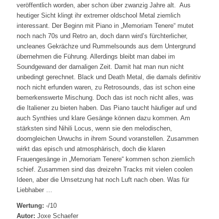
veröffentlich worden, aber schon über zwanzig Jahre alt. Aus
heutiger Sicht klingt ihr extremer oldschool Metal ziemlich
interessant. Der Beginn mit Piano in „Memoriam Tenere“ mutet
noch nach 70s und Retro an, doch dann wird’s fürchterlicher,
uncleanes Gekrächze und Rummelsounds aus dem Untergrund
übernehmen die Führung. Allerdings bleibt man dabei im
Soundgewand der damaligen Zeit. Damit hat man nun nicht
unbedingt gerechnet. Black und Death Metal, die damals definitiv
noch nicht erfunden waren, zu Retrosounds, das ist schon eine
bemerkenswerte Mischung. Doch das ist noch nicht alles, was
die Italiener zu bieten haben. Das Piano taucht häufiger auf und
auch Synthies und klare Gesänge können dazu kommen. Am
stärksten sind Nihili Locus, wenn sie den melodischen,
doomgleichen Urwuchs in ihrem Sound voranstellen. Zusammen
wirkt das episch und atmosphärisch, doch die klaren
Frauengesänge in „Memoriam Tenere“ kommen schon ziemlich
schief. Zusammen sind das dreizehn Tracks mit vielen coolen
Ideen, aber die Umsetzung hat noch Luft nach oben. Was für
Liebhaber …
Wertung:
-/10
Autor:
Joxe Schaefer