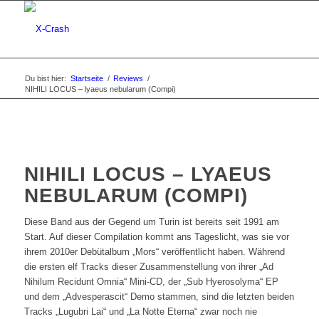
Du bist hier:
Startseite
/
Reviews
/
NIHILI LOCUS – lyaeus nebularum (Compi)
NIHILI LOCUS – LYAEUS
NEBULARUM (COMPI)
Diese Band aus der Gegend um Turin ist bereits seit 1991 am
Start. Auf dieser Compilation kommt ans Tageslicht, was sie vor
ihrem 2010er Debütalbum „Mors“ veröffentlicht haben. Während
die ersten elf Tracks dieser Zusammenstellung von ihrer „Ad
Nihilum Recidunt Omnia“ Mini-CD, der „Sub Hyerosolyma“ EP
und dem „Advesperascit“ Demo stammen, sind die letzten beiden
Tracks „Lugubri Lai“ und „La Notte Eterna“ zwar noch nie