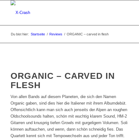
Du bist hier:
Startseite
/
Reviews
/
ORGANIC – carved in flesh
ORGANIC – CARVED IN
FLESH
Von allen Bands auf diesem Planeten, die sich den Namen
Organic gaben, sind dies hier die Italiener mit ihrem Albumdebüt.
Offensichtlich kann man sich auch jenseits der Alpen an roughen
Oldschoolsounds halten, schön mit wuchtig klarem Sound, HM-2
Gitarren und knusprig tiefen Growls mit gurgeligem Volumen. Soli
können auftauchen, und wenn, dann schön schneidig fies. Das
Quartett kennt sich mit Tempowechseln aus und jeder Ton trifft.