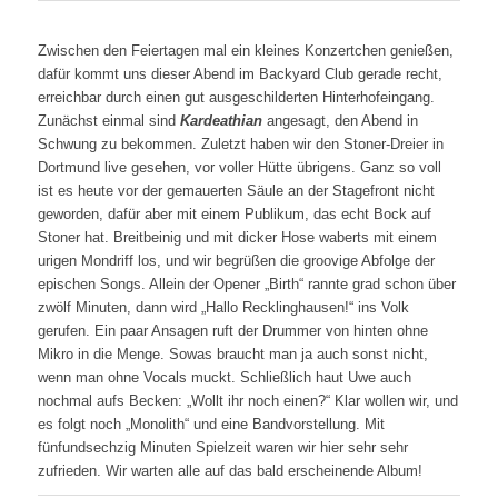
Zwischen den Feiertagen mal ein kleines Konzertchen genießen,
dafür kommt uns dieser Abend im Backyard Club gerade recht,
erreichbar durch einen gut ausgeschilderten Hinterhofeingang.
Zunächst einmal sind
Kardeathian
angesagt, den Abend in
Schwung zu bekommen. Zuletzt haben wir den Stoner-Dreier in
Dortmund live gesehen, vor voller Hütte übrigens. Ganz so voll
ist es heute vor der gemauerten Säule an der Stagefront nicht
geworden, dafür aber mit einem Publikum, das echt Bock auf
Stoner hat. Breitbeinig und mit dicker Hose waberts mit einem
urigen Mondriff los, und wir begrüßen die groovige Abfolge der
epischen Songs. Allein der Opener „Birth“ rannte grad schon über
zwölf Minuten, dann wird „Hallo Recklinghausen!“ ins Volk
gerufen. Ein paar Ansagen ruft der Drummer von hinten ohne
Mikro in die Menge. Sowas braucht man ja auch sonst nicht,
wenn man ohne Vocals muckt. Schließlich haut Uwe auch
nochmal aufs Becken: „Wollt ihr noch einen?“ Klar wollen wir, und
es folgt noch „Monolith“ und eine Bandvorstellung. Mit
fünfundsechzig Minuten Spielzeit waren wir hier sehr sehr
zufrieden. Wir warten alle auf das bald erscheinende Album!