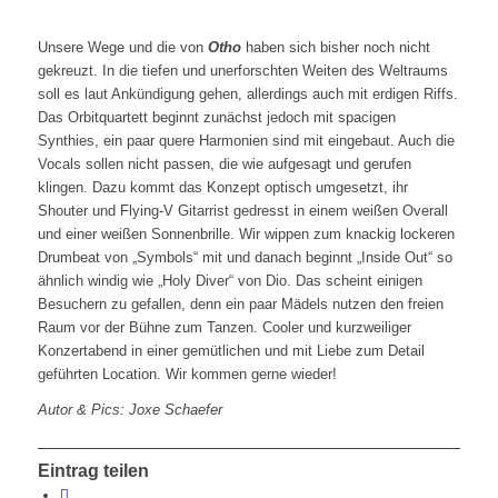
Unsere Wege und die von
Otho
haben sich bisher noch nicht
gekreuzt. In die tiefen und unerforschten Weiten des Weltraums
soll es laut Ankündigung gehen, allerdings auch mit erdigen Riffs.
Das Orbitquartett beginnt zunächst jedoch mit spacigen
Synthies, ein paar quere Harmonien sind mit eingebaut. Auch die
Vocals sollen nicht passen, die wie aufgesagt und gerufen
klingen. Dazu kommt das Konzept optisch umgesetzt, ihr
Shouter und Flying-V Gitarrist gedresst in einem weißen Overall
und einer weißen Sonnenbrille. Wir wippen zum knackig lockeren
Drumbeat von „Symbols“ mit und danach beginnt „Inside Out“ so
ähnlich windig wie „Holy Diver“ von Dio. Das scheint einigen
Besuchern zu gefallen, denn ein paar Mädels nutzen den freien
Raum vor der Bühne zum Tanzen. Cooler und kurzweiliger
Konzertabend in einer gemütlichen und mit Liebe zum Detail
geführten Location. Wir kommen gerne wieder!
Autor & Pics: Joxe Schaefer
Eintrag teilen