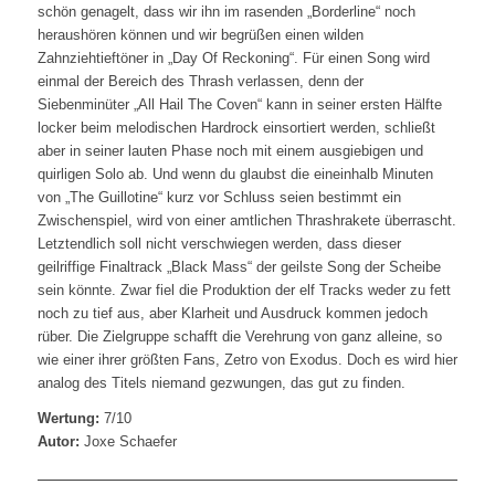
schön genagelt, dass wir ihn im rasenden „Borderline“ noch
heraushören können und wir begrüßen einen wilden
Zahnziehtieftöner in „Day Of Reckoning“. Für einen Song wird
einmal der Bereich des Thrash verlassen, denn der
Siebenminüter „All Hail The Coven“ kann in seiner ersten Hälfte
locker beim melodischen Hardrock einsortiert werden, schließt
aber in seiner lauten Phase noch mit einem ausgiebigen und
quirligen Solo ab. Und wenn du glaubst die eineinhalb Minuten
von „The Guillotine“ kurz vor Schluss seien bestimmt ein
Zwischenspiel, wird von einer amtlichen Thrashrakete überrascht.
Letztendlich soll nicht verschwiegen werden, dass dieser
geilriffige Finaltrack „Black Mass“ der geilste Song der Scheibe
sein könnte. Zwar fiel die Produktion der elf Tracks weder zu fett
noch zu tief aus, aber Klarheit und Ausdruck kommen jedoch
rüber. Die Zielgruppe schafft die Verehrung von ganz alleine, so
wie einer ihrer größten Fans, Zetro von Exodus. Doch es wird hier
analog des Titels niemand gezwungen, das gut zu finden.
Wertung:
7/10
Autor:
Joxe Schaefer