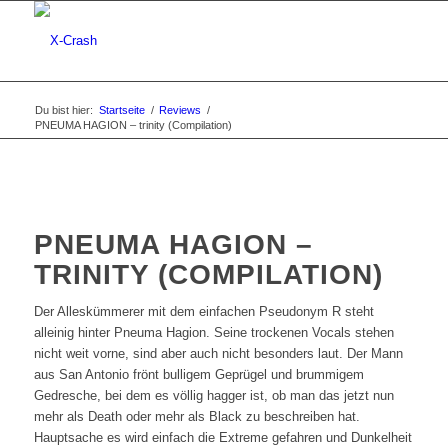
Du bist hier:
Startseite
/
Reviews
/
PNEUMA HAGION – trinity (Compilation)
PNEUMA HAGION –
TRINITY (COMPILATION)
Der Alleskümmerer mit dem einfachen Pseudonym R steht
alleinig hinter Pneuma Hagion. Seine trockenen Vocals stehen
nicht weit vorne, sind aber auch nicht besonders laut. Der Mann
aus San Antonio frönt bulligem Geprügel und brummigem
Gedresche, bei dem es völlig hagger ist, ob man das jetzt nun
mehr als Death oder mehr als Black zu beschreiben hat.
Hauptsache es wird einfach die Extreme gefahren und Dunkelheit