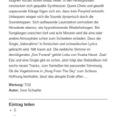
roughen Vocals röhren etwas heller. In den Hintergründen
verstecken sich gequälte Synthesizer. Quere Chöre und gewollt
unpassende Klänge fügen sich ein, dass kein Ponyhof entsteht.
Unbequem wiegen sich die Sounds dynamisch durch die
Soundsteppen. Sich aufbauende Lautstärken zermürben die
Hirnwände ebenso, wie hypnotisierende Wiederholungen. Bei
Songlängen zwischen fünf und acht Minuten wird die eine oder
andere Atmosphäre schon zum Schweben einladen. Dass die
Single „Valovaltimo“ in finnischen und schwedischen Lyrics
gebracht wird, fällt kaum auf. Die weibliche Stimme im
demütigenden „Sun Funeral“ gehört Lotta von Svarta Havet. Zwei
Eps und eine Single gibt es schon, jetzt folgt das Debütalbum mit
sechs neuen Tracks, zum Genießen bei passender Stimmung.
Ob die Vogelstimme in „Hung From The Sky“ zum Schluss
Hoffnung beinhaltet, lässt das abrupte Ende offen …
Wertung:
7/10
Autor:
Joxe Schaefer
Eintrag teilen