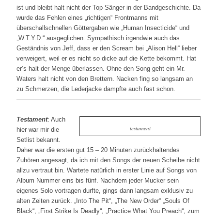
ist und bleibt halt nicht der Top-Sänger in der Bandgeschichte. Da
wurde das Fehlen eines „richtigen“ Frontmanns mit
überschallschnellen Göttergaben wie „Human Insecticide“ und
„W.T.Y.D.“ ausgeglichen. Sympathisch irgendwie auch das
Geständnis von Jeff, dass er den Scream bei „Alison Hell“ lieber
verweigert, weil er es nicht so dicke auf die Kette bekommt. Hat
er’s halt der Menge überlassen. Ohne den Song geht ein Mr.
Waters halt nicht von den Brettern. Nacken fing so langsam an
zu Schmerzen, die Lederjacke dampfte auch fast schon.
Testament
: Auch
testament
hier war mir die
Setlist bekannt.
Daher war die ersten gut 15 – 20 Minuten zurückhaltendes
Zuhören angesagt, da ich mit den Songs der neuen Scheibe nicht
allzu vertraut bin. Wartete natürlich in erster Linie auf Songs von
Album Nummer eins bis fünf. Nachdem jeder Mucker sein
eigenes Solo vortragen durfte, gings dann langsam exklusiv zu
alten Zeiten zurück. „Into The Pit“, „The New Order“ „Souls Of
Black“, „First Strike Is Deadly“, „Practice What You Preach“, zum