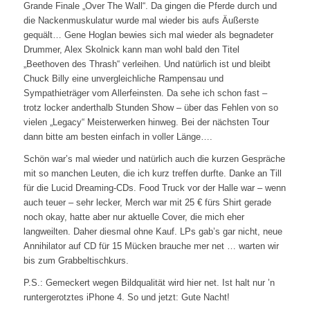
Grande Finale „Over The Wall“. Da gingen die Pferde durch und
die Nackenmuskulatur wurde mal wieder bis aufs Äußerste
gequält… Gene Hoglan bewies sich mal wieder als begnadeter
Drummer, Alex Skolnick kann man wohl bald den Titel
„Beethoven des Thrash“ verleihen. Und natürlich ist und bleibt
Chuck Billy eine unvergleichliche Rampensau und
Sympathieträger vom Allerfeinsten. Da sehe ich schon fast –
trotz locker anderthalb Stunden Show – über das Fehlen von so
vielen „Legacy“ Meisterwerken hinweg. Bei der nächsten Tour
dann bitte am besten einfach in voller Länge….
Schön war’s mal wieder und natürlich auch die kurzen Gespräche
mit so manchen Leuten, die ich kurz treffen durfte. Danke an Till
für die Lucid Dreaming-CDs. Food Truck vor der Halle war – wenn
auch teuer – sehr lecker, Merch war mit 25 € fürs Shirt gerade
noch okay, hatte aber nur aktuelle Cover, die mich eher
langweilten. Daher diesmal ohne Kauf. LPs gab’s gar nicht, neue
Annihilator auf CD für 15 Mücken brauche mer net … warten wir
bis zum Grabbeltischkurs.
P.S.: Gemeckert wegen Bildqualität wird hier net. Ist halt nur ’n
runtergerotztes iPhone 4. So und jetzt: Gute Nacht!