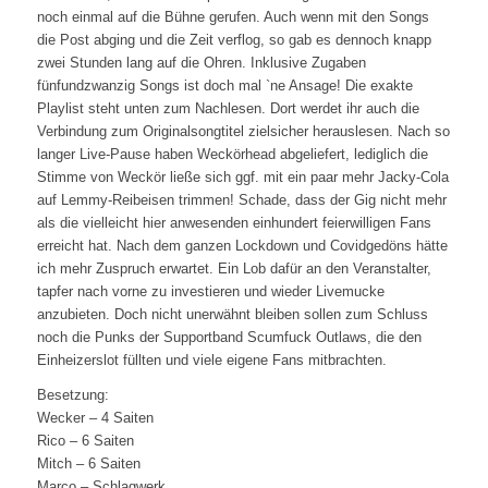
noch einmal auf die Bühne gerufen. Auch wenn mit den Songs
die Post abging und die Zeit verflog, so gab es dennoch knapp
zwei Stunden lang auf die Ohren. Inklusive Zugaben
fünfundzwanzig Songs ist doch mal `ne Ansage! Die exakte
Playlist steht unten zum Nachlesen. Dort werdet ihr auch die
Verbindung zum Originalsongtitel zielsicher herauslesen. Nach so
langer Live-Pause haben Weckörhead abgeliefert, lediglich die
Stimme von Weckör ließe sich ggf. mit ein paar mehr Jacky-Cola
auf Lemmy-Reibeisen trimmen! Schade, dass der Gig nicht mehr
als die vielleicht hier anwesenden einhundert feierwilligen Fans
erreicht hat. Nach dem ganzen Lockdown und Covidgedöns hätte
ich mehr Zuspruch erwartet. Ein Lob dafür an den Veranstalter,
tapfer nach vorne zu investieren und wieder Livemucke
anzubieten. Doch nicht unerwähnt bleiben sollen zum Schluss
noch die Punks der Supportband Scumfuck Outlaws, die den
Einheizerslot füllten und viele eigene Fans mitbrachten.
Besetzung:
Wecker – 4 Saiten
Rico – 6 Saiten
Mitch – 6 Saiten
Marco – Schlagwerk