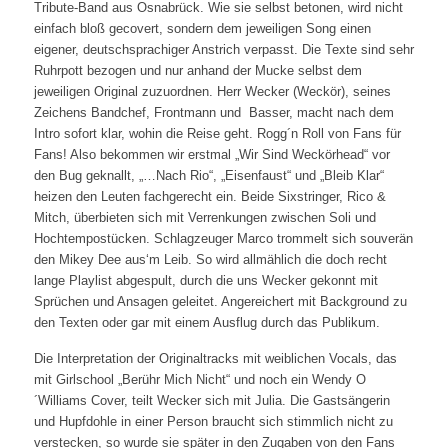
Tribute-Band aus Osnabrück. Wie sie selbst betonen, wird nicht
einfach bloß gecovert, sondern dem jeweiligen Song einen
eigener, deutschsprachiger Anstrich verpasst. Die Texte sind sehr
Ruhrpott bezogen und nur anhand der Mucke selbst dem
jeweiligen Original zuzuordnen. Herr Wecker (Weckör), seines
Zeichens Bandchef, Frontmann und Basser, macht nach dem
Intro sofort klar, wohin die Reise geht. Rogg´n Roll von Fans für
Fans! Also bekommen wir erstmal „Wir Sind Weckörhead“ vor
den Bug geknallt, „…Nach Rio“, „Eisenfaust“ und „Bleib Klar“
heizen den Leuten fachgerecht ein. Beide Sixstringer, Rico &
Mitch, überbieten sich mit Verrenkungen zwischen Soli und
Hochtempostücken. Schlagzeuger Marco trommelt sich souverän
den Mikey Dee aus‘m Leib. So wird allmählich die doch recht
lange Playlist abgespult, durch die uns Wecker gekonnt mit
Sprüchen und Ansagen geleitet. Angereichert mit Background zu
den Texten oder gar mit einem Ausflug durch das Publikum.
Die Interpretation der Originaltracks mit weiblichen Vocals, das
mit Girlschool „Berühr Mich Nicht“ und noch ein Wendy O
´Williams Cover, teilt Wecker sich mit Julia. Die Gastsängerin
und Hupfdohle in einer Person braucht sich stimmlich nicht zu
verstecken, so wurde sie später in den Zugaben von den Fans