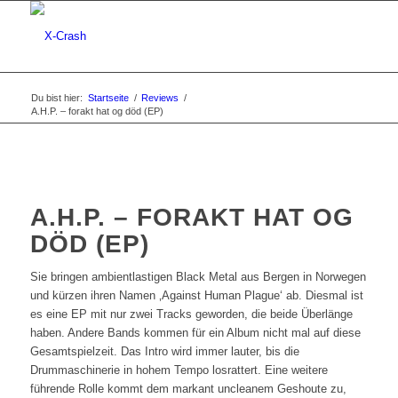
Du bist hier:
Startseite
/
Reviews
/
A.H.P. – forakt hat og död (EP)
A.H.P. – FORAKT HAT OG
DÖD (EP)
Sie bringen ambientlastigen Black Metal aus Bergen in Norwegen
und kürzen ihren Namen ‚Against Human Plague‘ ab. Diesmal ist
es eine EP mit nur zwei Tracks geworden, die beide Überlänge
haben. Andere Bands kommen für ein Album nicht mal auf diese
Gesamtspielzeit. Das Intro wird immer lauter, bis die
Drummaschinerie in hohem Tempo losrattert. Eine weitere
führende Rolle kommt dem markant uncleanem Geshoute zu,