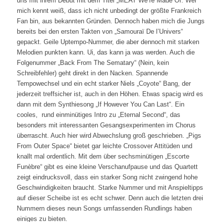
uns mit ihrem Debüt mit dem Titel „MEAT We’re Made Of. Wer
mich kennt weiß, dass ich nicht unbedingt der größte Frankreich
Fan bin, aus bekannten Gründen. Dennoch haben mich die Jungs
bereits bei den ersten Takten von „Samouraï De l’Univers“
gepackt. Geile Uptempo-Nummer, die aber dennoch mit starken
Melodien punkten kann. Ui, das kann ja was werden. Auch die
Folgenummer „Back From The Sematary“ (Nein, kein
Schreibfehler) geht direkt in den Nacken. Spannende
Tempowechsel und ein echt starker Niels „Coyote“ Bang, der
jederzeit treffsicher ist, auch in den Höhen. Etwas spacig wird es
dann mit dem Synthiesong „If However You Can Last“. Ein
cooles, rund einminütiges Intro zu „Eternal Second“, das
besonders mit interessanten Gesangsexperimenten im Chorus
überrascht. Auch hier wird Abwechslung groß geschrieben. „Pigs
From Outer Space“ bietet gar leichte Crossover Attitüden und
knallt mal ordentlich. Mit dem über sechsminütigen „Escorte
Funèbre“ gibt es eine kleine Verschanufpause und das Quartett
zeigt eindrucksvoll, dass ein starker Song nicht zwingend hohe
Geschwindigkeiten braucht. Starke Nummer und mit Anspieltipps
auf dieser Scheibe ist es echt schwer. Denn auch die letzten drei
Nummern dieses neun Songs umfassenden Rundlings haben
einiges zu bieten.