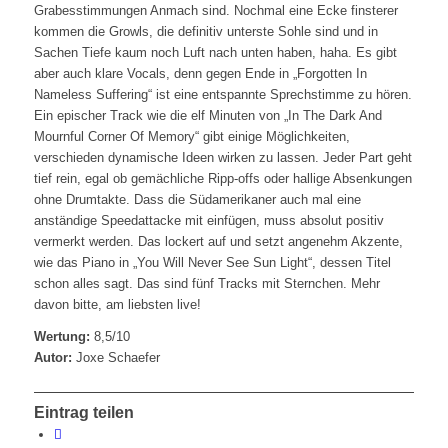
Grabesstimmungen Anmach sind. Nochmal eine Ecke finsterer
kommen die Growls, die definitiv unterste Sohle sind und in
Sachen Tiefe kaum noch Luft nach unten haben, haha. Es gibt
aber auch klare Vocals, denn gegen Ende in „Forgotten In
Nameless Suffering“ ist eine entspannte Sprechstimme zu hören.
Ein epischer Track wie die elf Minuten von „In The Dark And
Mournful Corner Of Memory“ gibt einige Möglichkeiten,
verschieden dynamische Ideen wirken zu lassen. Jeder Part geht
tief rein, egal ob gemächliche Ripp-offs oder hallige Absenkungen
ohne Drumtakte. Dass die Südamerikaner auch mal eine
anständige Speedattacke mit einfügen, muss absolut positiv
vermerkt werden. Das lockert auf und setzt angenehm Akzente,
wie das Piano in „You Will Never See Sun Light“, dessen Titel
schon alles sagt. Das sind fünf Tracks mit Sternchen. Mehr
davon bitte, am liebsten live!
Wertung:
8,5/10
Autor:
Joxe Schaefer
Eintrag teilen