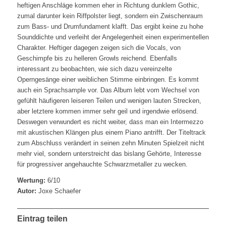
heftigen Anschläge kommen eher in Richtung dunklem Gothic,
zumal darunter kein Riffpolster liegt, sondern ein Zwischenraum
zum Bass- und Drumfundament klafft. Das ergibt keine zu hohe
Sounddichte und verleiht der Angelegenheit einen experimentellen
Charakter. Heftiger dagegen zeigen sich die Vocals, von
Geschimpfe bis zu helleren Growls reichend. Ebenfalls
interessant zu beobachten, wie sich dazu vereinzelte
Operngesänge einer weiblichen Stimme einbringen. Es kommt
auch ein Sprachsample vor. Das Album lebt vom Wechsel von
gefühlt häufigeren leiseren Teilen und wenigen lauten Strecken,
aber letztere kommen immer sehr geil und irgendwie erlösend.
Deswegen verwundert es nicht weiter, dass man ein Intermezzo
mit akustischen Klängen plus einem Piano antrifft. Der Titeltrack
zum Abschluss verändert in seinen zehn Minuten Spielzeit nicht
mehr viel, sondern unterstreicht das bislang Gehörte, Interesse
für progressiver angehauchte Schwarzmetaller zu wecken.
Wertung:
6/10
Autor:
Joxe Schaefer
Eintrag teilen