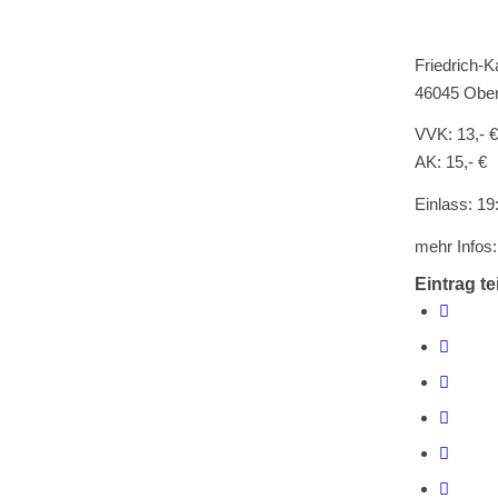
Friedrich-K
46045 Obe
VVK: 13,- €
AK: 15,- €
Einlass: 19
mehr Infos
Eintrag te