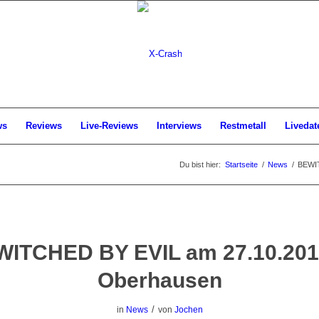
ws
Reviews
Live-Reviews
Interviews
Restmetall
Livedat
Du bist hier:
Startseite
/
News
/
BEWIT
ITCHED BY EVIL am 27.10.201
Oberhausen
/
in
News
von
Jochen