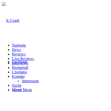
Startseite
News
Reviews
Live-Reviews
Facebook
Interviews
Restmetall
Livedates
Kontakt
Impressum
Suche
Menü
Menü