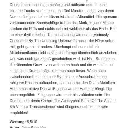
Doomer schleppen sich behäbig und mühsam durch sechs
epische Tracks von mindestens fünf Minuten Länge, von deren
Namen übrigens keiner kürzer ist als der Albumtitel. Die sparsam
vorkommenden Snareschläge treffen das Mark, in jeder Minute
sterben die Riffs und nichts scheint wirklicher als das Ende. Bei
so einer rhythmischen Tempoanhebung wie der in „Viciously
Consumed By The Unfolding Unknown“ zappelt der Hörer sofort
mit, geht gar nicht anders. Überhaupt scheuen sich die
Mittelamerikaner nicht davor, das Tempo überdeutlich anzuheben.
Und was noch ganz groß geschrieben wird, ist Hall. So drücken
die röhrenden Growls von weit unten hoch und die wirklich cool
klingenden Drumschläge kommen noch fieser. Wenn auch
zwischendurch mal ein paar Synthies zur Ausschraffierung
ruhigerer Phasen auftauchen, das noch bei den Death Metallern
Astriferous aktive Duo weiß genau wo der Hammer hängt. Die
oben angeführte Zielgruppe wird mehr als zufrieden sein. Die
Demos oder deren Compi „The Apocryphal Paths Of The Ancient
8th Vitriolic Transcendence“ sind übrigens noch immer sehr
empfohlen!
Wertung:
8,5/10
Autor:
Joxe Schaefer