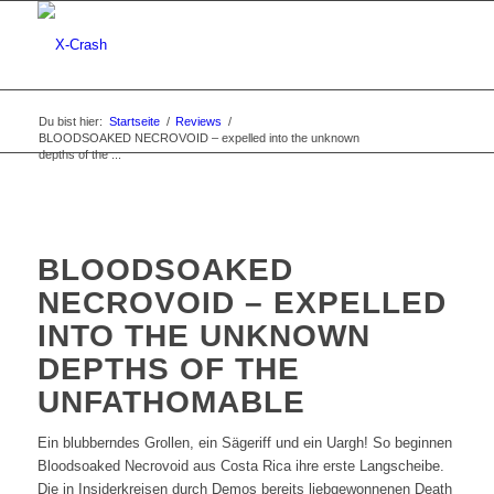
Du bist hier:
Startseite
/
Reviews
/
BLOODSOAKED NECROVOID – expelled into the unknown
depths of the ...
BLOODSOAKED
NECROVOID – EXPELLED
INTO THE UNKNOWN
DEPTHS OF THE
UNFATHOMABLE
Ein blubberndes Grollen, ein Sägeriff und ein Uargh! So beginnen
Bloodsoaked Necrovoid aus Costa Rica ihre erste Langscheibe.
Die in Insiderkreisen durch Demos bereits liebgewonnenen Death