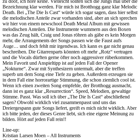
zu doof, ich höre keine. Vielleicht sollten sich die Jungs mal über die
Bezeichnung klar werden. Für mich ist Brotthogg ganz klar Melodic
Death. Bei „The Die Is Cast“ würde ich sogar sagen, dass hier selbst
die melodischen Anteile zwar vorhanden sind, aber an sich sprechen
wir hier von einem newschool Death Metal Album mit gewissen
melodischen Anteilen. Die Instrumente wummern aus den Boxen
was das Zeug hält, Craig und Jonas röhren als gäbe es kein Morgen
mehr, die Arrangements der Songs passen wie die Faust aufs
Auge… und doch fehlt mir irgendwas. Ich kann es gar nicht genau
beschreiben. Die Gitarrenparts könnten oft mehr „Rotz“ vertragen
und die Vocals dürften gerne öfter noch aggressiver rüberkommen.
Mein Favorit und Anspieltipp ist auf jeden Fall der Opener
„Nokturne“. Zwar mit Synthesizern untermalt, aber die treffen
superb um dem Song eine Tiefe zu geben. Außerdem erzeugen sie
in dem Fall eine horrorartige Stimmung, die schon ziemlich cool ist.
Wenn ich einen zweiten Song empfehle, der Brotthogg ausmacht,
dann ist es ganz klar „Resurrection“. Speed, Melodien, gewaltige
Stimme. Passt. Was soll ich über „The Die Is Cast“ abschließend
sagen? Obwohl wirklich viel zusammenpasst und uns das
Dreiergespann gute Songs liefert, greift es mich nicht wirklich. Aber
ich bitte jeden, der dieses Genre liebt, sich eine eigene Meinung zu
bilden. Hört auf jeden Fall rein!!
Line-up:
Kristian Larsen Moen – All Instruments