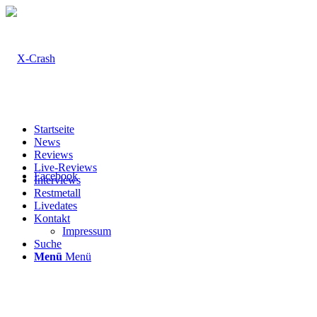
Startseite
News
Reviews
Live-Reviews
Facebook
Interviews
Restmetall
Livedates
Kontakt
Impressum
Suche
Menü
Menü