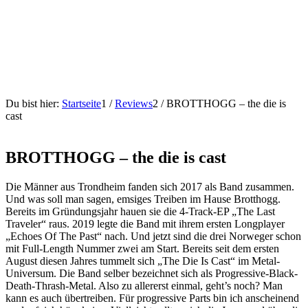
Du bist hier:
Startseite
1
/
Reviews
2
/
BROTTHOGG – the die is
cast
BROTTHOGG – the die is cast
Die Männer aus Trondheim fanden sich 2017 als Band zusammen.
Und was soll man sagen, emsiges Treiben im Hause Brotthogg.
Bereits im Gründungsjahr hauen sie die 4-Track-EP „The Last
Traveler“ raus. 2019 legte die Band mit ihrem ersten Longplayer
„Echoes Of The Past“ nach. Und jetzt sind die drei Norweger schon
mit Full-Length Nummer zwei am Start. Bereits seit dem ersten
August diesen Jahres tummelt sich „The Die Is Cast“ im Metal-
Universum. Die Band selber bezeichnet sich als Progressive-Black-
Death-Thrash-Metal. Also zu allererst einmal, geht’s noch? Man
kann es auch übertreiben. Für progressive Parts bin ich anscheinend