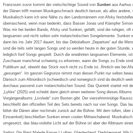
Franzosen zuvor kommt der vielschichtige Sound von
Sunken
aus Aarhus 
der Dänen trifft meinen Musikgeschmack deutlich besser, als alles andere,
Musikalisch kann ich eine Nähe zu den Landsmännern von Afsky feststelle
überraschend, wenn man bedenkt, dass Basser Jonas und Klampfer Simon 
Was mir bei beiden Bands, Afsky und Sunken, gefällt, sind die ruhigen, oft 
langsamen und nicht selten sehr melancholischen Songelemente. Sunken w
dann bis ins Jahr 2017 dauert, bis das Debütalbum „Departure“ auf die Mens
sind die teils sehr langen Songs und so werden heute in der guten Stunde,
lediglich fünf Songs gespielt. Durch die erwähnten langsamen Elemente, ist 
Zuschauer manchmal schwierig zu erkennen, wann die Songs zu Ende sind
Publikum auf, obwohl das Stück noch nicht zu Ende ist. Ähnlich wie bei Af
„gesungen“. Im ganzen Gegrunze nimmt man diesen Punkt nur selten bewus
Dänisch zum Altnordisch (schwedisch und norwegisch sind da deutlich weite
durchaus passend zum melancholischen Sound. Das Quintett startet mit d
„Lykke“ (2025) und schiebt dann gleich einen weiteren Song dieses Album
Vorgängeralbums „Livslede“ zum Besten gibt. Der vierzehnminütige Rauss
beschließt den offiziellen Teil des Sets bereits nach nur vier Songs. Das la
bittet die Dänen aber nochmals zurück auf die Bühne. Mit dem tollen, übe
Einsamkeit) beschließen Sunken einen coolen Mittwochabend. Musikalisch 
umgesetzt, das blau-violette Licht auf der Bühne ist aber der Albtraum ein
Setlist: Din Røst Malede Farver I Luften; Glædesfærd; Dødslængsel; Når