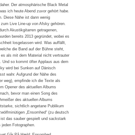
daher. Der atmosphärische Black Metal
 was ich heute Abend zuvor gehört habe.
n. Diese Nähe ist dann wenig
zum Live Line-up von Afsky gehören.
durch Akustikgitarren getragenen,
urden bereits 2013 gegründet, wobei es
chheit losgelassen wird. Was auffällt,
 welche die Band auf der Bühne steht,
es als mit dem Material nicht vertrauter
. Und so kommt öfter Applaus aus dem
sky wird bei Sunken auf Dänisch
st wahr. Aufgrund der Nähe des
r weg), empfinde ich die Texte als
em Opener des aktuellen Albums
s nach, bevor man einen Song des
chmeißer des aktuellen Albums
utstarke, sichtlich angetane Publikum
r zwölfminütigen „Ensomhed“ (zu deutsch
ist das sauber gespielt und sackstark
es jeden Fotographen.
 Livet Går På Hæld; Ensomhed.