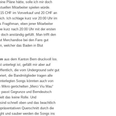
e Pläne hätte, solle ich mir doch
uellen Mitarbeiter spielen würde.
Mit 15 CHF im Vorverkauf und 20 CHF an
ch. Ich schlage kurz vor 20:00 Uhr im
as Fragthman, eben jener Mitarbeiter
 kurz nach 20:00 Uhr mit der ersten
doch anständig gefüllt. Man trifft den
lut Merchandise bei den Fans gut
in, welcher das Baden in Blut
am
aus dem Kanton Bern druckvoll los.
unterlegt ist, gefällt mir aber auf
ffentlich, die vom Underground sehr gut
ert, die Bandmitglieder tragen alle
 unterlegten Songs könnten auch von
 Mikro geröchelten „Merci Viu Mau“
e passt Gegrunze und Berndeutsch
ielt das keine Rolle. Und
sind schnell oben und das beachtlich
epräsentativen Querschnitt durch die
ght und sauber werden die Songs ins