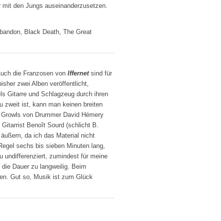
r mit den Jungs auseinanderzusetzen.
 Abandon, Black Death, The Great
uch die Franzosen von
Iffernet
sind für
sher zwei Alben veröffentlicht,
tels Gitarre und Schlagzeug durch ihren
 zweit ist, kann man keinen breiten
fen Growls von Drummer David Hémery
Gitarrist Benoît Sourd (schlicht B.
äußern, da ich das Material nicht
 Regel sechs bis sieben Minuten lang,
u undifferenziert, zumindest für meine
 die Dauer zu langweilig. Beim
en. Gut so, Musik ist zum Glück