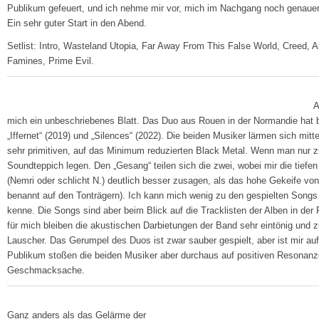
Publikum gefeuert, und ich nehme mir vor, mich im Nachgang noch genaue
Ein sehr guter Start in den Abend.
Setlist: Intro, Wasteland Utopia, Far Away From This False World, Creed,
Famines, Prime Evil.
A
mich ein unbeschriebenes Blatt. Das Duo aus Rouen in der Normandie hat bi
„Iffernet“ (2019) und „Silences“ (2022). Die beiden Musiker lärmen sich mit
sehr primitiven, auf das Minimum reduzierten Black Metal. Wenn man nur zu
Soundteppich legen. Den „Gesang“ teilen sich die zwei, wobei mir die tie
(Nemri oder schlicht N.) deutlich besser zusagen, als das hohe Gekeife von 
benannt auf den Tonträgern). Ich kann mich wenig zu den gespielten Songs 
kenne. Die Songs sind aber beim Blick auf die Tracklisten der Alben in der
für mich bleiben die akustischen Darbietungen der Band sehr eintönig und z
Lauscher. Das Gerumpel des Duos ist zwar sauber gespielt, aber ist mir auf
Publikum stoßen die beiden Musiker aber durchaus auf positiven Resonanz
Geschmacksache.
Ganz anders als das Gelärme der