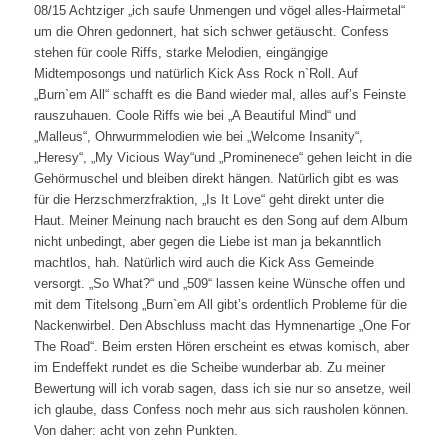
08/15 Achtziger „ich saufe Unmengen und vögel alles-Hairmetal“
um die Ohren gedonnert, hat sich schwer getäuscht. Confess
stehen für coole Riffs, starke Melodien, eingängige
Midtemposongs und natürlich Kick Ass Rock n`Roll. Auf
„Burn`em All“ schafft es die Band wieder mal, alles auf’s Feinste
rauszuhauen. Coole Riffs wie bei „A Beautiful Mind“ und
„Malleus“, Ohrwurmmelodien wie bei „Welcome Insanity“,
„Heresy“, „My Vicious Way“und „Prominenece“ gehen leicht in die
Gehörmuschel und bleiben direkt hängen. Natürlich gibt es was
für die Herzschmerzfraktion, „Is It Love“ geht direkt unter die
Haut. Meiner Meinung nach braucht es den Song auf dem Album
nicht unbedingt, aber gegen die Liebe ist man ja bekanntlich
machtlos, hah. Natürlich wird auch die Kick Ass Gemeinde
versorgt. „So What?“ und „509“ lassen keine Wünsche offen und
mit dem Titelsong „Burn`em All gibt’s ordentlich Probleme für die
Nackenwirbel. Den Abschluss macht das Hymnenartige „One For
The Road“. Beim ersten Hören erscheint es etwas komisch, aber
im Endeffekt rundet es die Scheibe wunderbar ab. Zu meiner
Bewertung will ich vorab sagen, dass ich sie nur so ansetze, weil
ich glaube, dass Confess noch mehr aus sich rausholen können.
Von daher: acht von zehn Punkten.