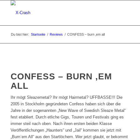
Du bist hier:
Startseite
/
Reviews
/
CONFESS – burn ‚em all
CONFESS – BURN ‚EM
ALL
Ihr mögt Sleazemetal? Ihr mögt Hairmetal? UFFBASSE!!! Die
2005 in Stockholm gegründeten Confess haben sich über die
Jahre in der sogenannten „New Wave of Swedish Sleaze Metal“
fest etabliert. Durch etliche Gigs, Touren und Festivals ging es
immer steil nach oben. Nach ihren ersten beiden Klasse
Veröffentlichungen „Haunters“ und „Jail“ kommen sie jetzt mit
„Burn`em All“ aus den Startlöchern. Wer jetzt glaubt, er bekommt