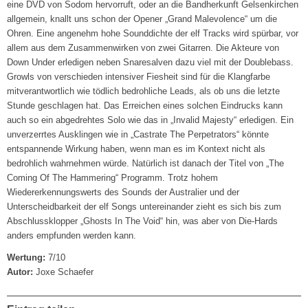
eine DVD von Sodom hervorruft, oder an die Bandherkunft Gelsenkirchen
allgemein, knallt uns schon der Opener „Grand Malevolence“ um die
Ohren. Eine angenehm hohe Sounddichte der elf Tracks wird spürbar, vor
allem aus dem Zusammenwirken von zwei Gitarren. Die Akteure von
Down Under erledigen neben Snaresalven dazu viel mit der Doublebass.
Growls von verschieden intensiver Fiesheit sind für die Klangfarbe
mitverantwortlich wie tödlich bedrohliche Leads, als ob uns die letzte
Stunde geschlagen hat. Das Erreichen eines solchen Eindrucks kann
auch so ein abgedrehtes Solo wie das in „Invalid Majesty“ erledigen. Ein
unverzerrtes Ausklingen wie in „Castrate The Perpetrators“ könnte
entspannende Wirkung haben, wenn man es im Kontext nicht als
bedrohlich wahrnehmen würde. Natürlich ist danach der Titel von „The
Coming Of The Hammering“ Programm. Trotz hohem
Wiedererkennungswerts des Sounds der Australier und der
Unterscheidbarkeit der elf Songs untereinander zieht es sich bis zum
Abschlussklopper „Ghosts In The Void“ hin, was aber von Die-Hards
anders empfunden werden kann.
Wertung:
7/10
Autor:
Joxe Schaefer