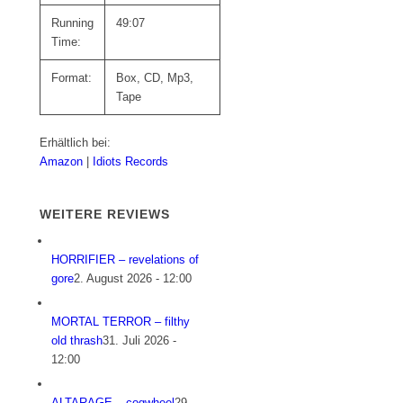
Running
49:07
Time:
Format:
Box, CD, Mp3,
Tape
Erhältlich bei:
Amazon
|
Idiots Records
WEITERE REVIEWS
HORRIFIER – revelations of
gore
2. August 2026 - 12:00
MORTAL TERROR – filthy
old thrash
31. Juli 2026 -
12:00
ALTARAGE – cogwheel
29.