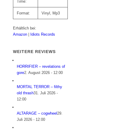
Time:
Format:
Vinyl, Mp3
Erhältlich bei:
Amazon
|
Idiots Records
WEITERE REVIEWS
HORRIFIER – revelations of
gore
2. August 2026 - 12:00
MORTAL TERROR – filthy
old thrash
31. Juli 2026 -
12:00
ALTARAGE – cogwheel
29.
Juli 2026 - 12:00