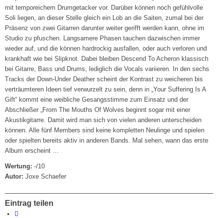
mit temporeichem Drumgetacker vor. Darüber können noch gefühlvolle
Soli liegen, an dieser Stelle gleich ein Lob an die Saiten, zumal bei der
Präsenz von zwei Gitarren darunter weiter gerifft werden kann, ohne im
Studio zu pfuschen. Langsamere Phasen tauchen dazwischen immer
wieder auf, und die können hardrockig ausfallen, oder auch verloren und
krankhaft wie bei Slipknot. Dabei bleiben Descend To Acheron klassisch
bei Gitarre, Bass und Drums, lediglich die Vocals variieren. In den sechs
Tracks der Down-Under Deather scheint der Kontrast zu weicheren bis
verträumteren Ideen tief verwurzelt zu sein, denn in „Your Suffering Is A
Gift“ kommt eine weibliche Gesangsstimme zum Einsatz und der
Abschließer „From The Mouths Of Wolves beginnt sogar mit einer
Akustikgitarre. Damit wird man sich von vielen anderen unterscheiden
können. Alle fünf Members sind keine kompletten Neulinge und spielen
oder spielten bereits aktiv in anderen Bands. Mal sehen, wann das erste
Album erscheint …
Wertung:
-/10
Autor:
Joxe Schaefer
Eintrag teilen