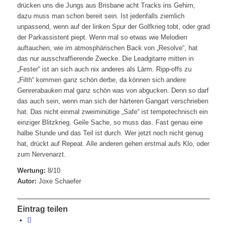
drücken uns die Jungs aus Brisbane acht Tracks ins Gehirn,
dazu muss man schon bereit sein. Ist jedenfalls ziemlich
unpassend, wenn auf der linken Spur der Golfkrieg tobt, oder grad
der Parkassistent piept. Wenn mal so etwas wie Melodien
auftauchen, wie im atmosphärischen Back von „Resolve“, hat
das nur ausschraffierende Zwecke. Die Leadgitarre mitten in
„Fester“ ist an sich auch nix anderes als Lärm. Ripp-offs zu
„Filth“ kommen ganz schön derbe, da können sich andere
Genrerabauken mal ganz schön was von abgucken. Denn so darf
das auch sein, wenn man sich der härteren Gangart verschrieben
hat. Das nicht einmal zweiminütige „Safe“ ist tempotechnisch ein
einziger Blitzkrieg. Geile Sache, so muss das. Fast genau eine
halbe Stunde und das Teil ist durch. Wer jetzt noch nicht genug
hat, drückt auf Repeat. Alle anderen gehen erstmal aufs Klo, oder
zum Nervenarzt.
Wertung:
8/10
Autor:
Joxe Schaefer
Eintrag teilen