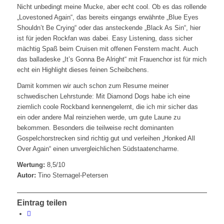
Nicht unbedingt meine Mucke, aber echt cool. Ob es das rollende
„Lovestoned Again“, das bereits eingangs erwähnte „Blue Eyes
Shouldn’t Be Crying“ oder das ansteckende „Black As Sin“, hier
ist für jeden Rockfan was dabei. Easy Listening, dass sicher
mächtig Spaß beim Cruisen mit offenen Fenstern macht. Auch
das balladeske „It’s Gonna Be Alright“ mit Frauenchor ist für mich
echt ein Highlight dieses feinen Scheibchens.
Damit kommen wir auch schon zum Resume meiner
schwedischen Lehrstunde: Mit Diamond Dogs habe ich eine
ziemlich coole Rockband kennengelernt, die ich mir sicher das
ein oder andere Mal reinziehen werde, um gute Laune zu
bekommen. Besonders die teilweise recht dominanten
Gospelchorstrecken sind richtig gut und verleihen „Honked All
Over Again“ einen unvergleichlichen Südstaatencharme.
Wertung:
8,5/10
Autor:
Tino Sternagel-Petersen
Eintrag teilen