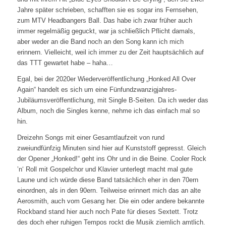
Jahre später schrieben, schafften sie es sogar ins Fernsehen,
zum MTV Headbangers Ball. Das habe ich zwar früher auch
immer regelmäßig geguckt, war ja schließlich Pflicht damals,
aber weder an die Band noch an den Song kann ich mich
erinnern. Vielleicht, weil ich immer zu der Zeit hauptsächlich auf
das TTT gewartet habe – haha…
Egal, bei der 2020er Wiederveröffentlichung „Honked All Over
Again“ handelt es sich um eine Fünfundzwanzigjahres-
Jubiläumsveröffentlichung, mit Single B-Seiten. Da ich weder das
Album, noch die Singles kenne, nehme ich das einfach mal so
hin.
Dreizehn Songs mit einer Gesamtlaufzeit von rund
zweiundfünfzig Minuten sind hier auf Kunststoff gepresst. Gleich
der Opener „Honked!“ geht ins Ohr und in die Beine. Cooler Rock
’n‘ Roll mit Gospelchor und Klavier unterlegt macht mal gute
Laune und ich würde diese Band tatsächlich eher in den 70ern
einordnen, als in den 90ern. Teilweise erinnert mich das an alte
Aerosmith, auch vom Gesang her. Die ein oder andere bekannte
Rockband stand hier auch noch Pate für dieses Sextett. Trotz
des doch eher ruhigen Tempos rockt die Musik ziemlich amtlich.