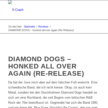
Du bist hier:
Startseite
/
Reviews
/
DIAMOND DOGS – honked all over again (Re-Release)
DIAMOND DOGS –
HONKED ALL OVER
AGAIN (RE-RELEASE)
Da hat der Joxe mich aber auf dem falschen Fuß erwischt. Eine
schwedische Band, die ich nicht kenne. Okay, ist auch kein
Metal, sondern bei den Stockholmern Diamond Dogs handelt es
sich um eine Rockband, die seit Beginn vom britischen R&B
Rock der 70er beeinflusst ist. Gegründet hat sich die Band 1991
und mit ihrem Hit „Blue Eyes Shouldn’t Be Crying“, den sie zwei