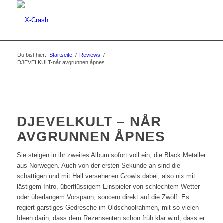
Du bist hier:
Startseite
/
Reviews
/
DJEVELKULT-når avgrunnen åpnes
DJEVELKULT – NÅR
AVGRUNNEN ÅPNES
Sie steigen in ihr zweites Album sofort voll ein, die Black Metaller
aus Norwegen. Auch von der ersten Sekunde an sind die
schattigen und mit Hall versehenen Growls dabei, also nix mit
lästigem Intro, überflüssigem Einspieler von schlechtem Wetter
oder überlangem Vorspann, sondern direkt auf die Zwölf. Es
regiert garstiges Gedresche im Oldschoolrahmen, mit so vielen
Ideen darin, dass dem Rezensenten schon früh klar wird, dass er