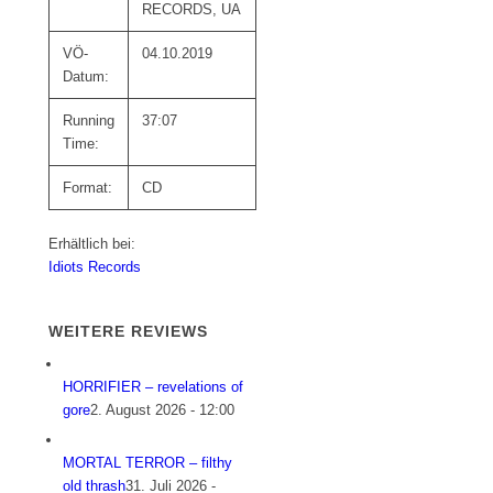
RECORDS, UA
VÖ-
04.10.2019
Datum:
Running
37:07
Time:
Format:
CD
Erhältlich bei:
Idiots Records
WEITERE REVIEWS
HORRIFIER – revelations of
gore
2. August 2026 - 12:00
MORTAL TERROR – filthy
old thrash
31. Juli 2026 -