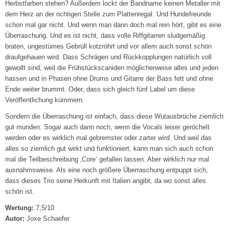
Herbstfarben stehen? Außerdem lockt der Bandname keinen Metaller mit
dem Herz an der richtigen Stelle zum Plattenregal. Und Hundefreunde
schon mal gar nicht. Und wenn man dann doch mal rein hört, gibt es eine
Überraschung. Und es ist nicht, dass volle Riffgitarren sludgemäßig
braten, ungestümes Gebrüll kotzröhrt und vor allem auch sonst schön
draufgehauen wird. Dass Schrägen und Rückkopplungen natürlich voll
gewollt sind, weil die Frühstückscaniden möglicherweise alles und jeden
hassen und in Phasen ohne Drums und Gitarre der Bass fett und ohne
Ende weiter brummt. Oder, dass sich gleich fünf Label um diese
Veröffentlichung kümmern.
Sondern die Überraschung ist einfach, dass diese Wutausbrüche ziemlich
gut munden. Sogar auch dann noch, wenn die Vocals leiser geröchelt
werden oder es wirklich mal gebremster oder zarter wird. Und weil das
alles so ziemlich gut wirkt und funktioniert, kann man sich auch schon
mal die Teilbeschreibung ‚Core‘ gefallen lassen. Aber wirklich nur mal
ausnahmsweise. Als eine noch größere Überraschung entpuppt sich,
dass dieses Trio seine Herkunft mit Italien angibt, da wo sonst alles
schön ist.
Wertung:
7,5/10
Autor:
Joxe Schaefer