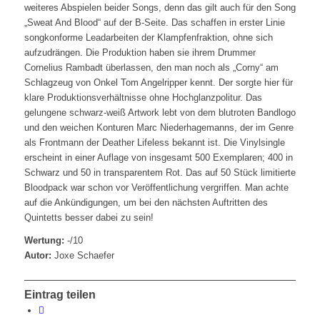
weiteres Abspielen beider Songs, denn das gilt auch für den Song
„Sweat And Blood“ auf der B-Seite. Das schaffen in erster Linie
songkonforme Leadarbeiten der Klampfenfraktion, ohne sich
aufzudrängen. Die Produktion haben sie ihrem Drummer
Cornelius Rambadt überlassen, den man noch als „Corny“ am
Schlagzeug von Onkel Tom Angelripper kennt. Der sorgte hier für
klare Produktionsverhältnisse ohne Hochglanzpolitur. Das
gelungene schwarz-weiß Artwork lebt von dem blutroten Bandlogo
und den weichen Konturen Marc Niederhagemanns, der im Genre
als Frontmann der Deather Lifeless bekannt ist. Die Vinylsingle
erscheint in einer Auflage von insgesamt 500 Exemplaren; 400 in
Schwarz und 50 in transparentem Rot. Das auf 50 Stück limitierte
Bloodpack war schon vor Veröffentlichung vergriffen. Man achte
auf die Ankündigungen, um bei den nächsten Auftritten des
Quintetts besser dabei zu sein!
Wertung:
-/10
Autor:
Joxe Schaefer
Eintrag teilen