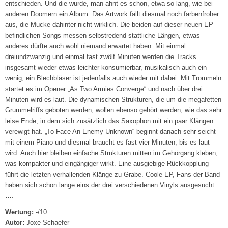
entschieden. Und die wurde, man ahnt es schon, etwa so lang, wie bei
anderen Doomern ein Album. Das Artwork fällt diesmal noch farbenfroher
aus, die Mucke dahinter nicht wirklich. Die beiden auf dieser neuen EP
befindlichen Songs messen selbstredend stattliche Längen, etwas
anderes dürfte auch wohl niemand erwartet haben. Mit einmal
dreiundzwanzig und einmal fast zwölf Minuten werden die Tracks
insgesamt wieder etwas leichter konsumierbar, musikalisch auch ein
wenig; ein Blechbläser ist jedenfalls auch wieder mit dabei. Mit Trommeln
startet es im Opener „As Two Armies Converge“ und nach über drei
Minuten wird es laut. Die dynamischen Strukturen, die um die megafetten
Grummelriffs geboten werden, wollen ebenso gehört werden, wie das sehr
leise Ende, in dem sich zusätzlich das Saxophon mit ein paar Klängen
verewigt hat. „To Face An Enemy Unknown“ beginnt danach sehr seicht
mit einem Piano und diesmal braucht es fast vier Minuten, bis es laut
wird. Auch hier bleiben einfache Strukturen mitten im Gehörgang kleben,
was kompakter und eingängiger wirkt. Eine ausgiebige Rückkopplung
führt die letzten verhallenden Klänge zu Grabe. Coole EP, Fans der Band
haben sich schon lange eins der drei verschiedenen Vinyls ausgesucht
….
Wertung:
-/10
Autor:
Joxe Schaefer