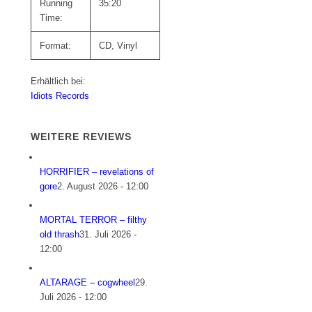
Running
35:20
Time:
Format:
CD, Vinyl
Erhältlich bei:
Idiots Records
WEITERE REVIEWS
HORRIFIER – revelations of
gore
2. August 2026 - 12:00
MORTAL TERROR – filthy
old thrash
31. Juli 2026 -
12:00
ALTARAGE – cogwheel
29.
Juli 2026 - 12:00