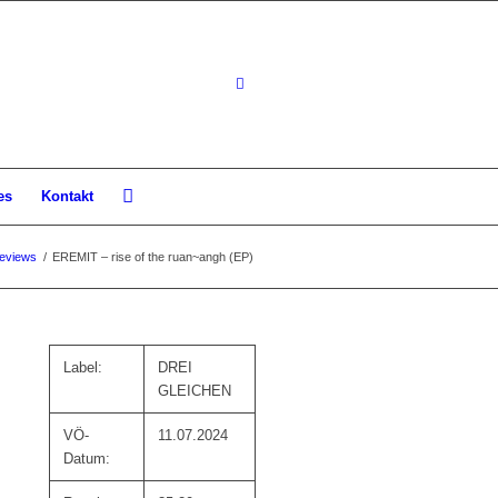
es
Kontakt
eviews
/
EREMIT – rise of the ruan~angh (EP)
Label:
DREI
GLEICHEN
VÖ-
11.07.2024
Datum: