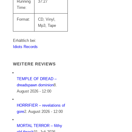
Running
37:27
Time:
Format:
CD, Vinyl,
Mp3, Tape
Erhältlich bei:
Idiots Records
WEITERE REVIEWS
TEMPLE OF DREAD –
dreadspawn dominion
8.
August 2026 - 12:00
HORRIFIER – revelations of
gore
2. August 2026 - 12:00
MORTAL TERROR – filthy
old thrash
31. Juli 2026 -