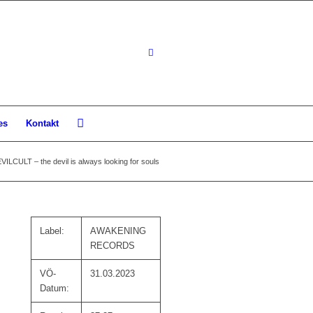
es
Kontakt
VILCULT – the devil is always looking for souls
Label:
AWAKENING
RECORDS
VÖ-
31.03.2023
Datum: