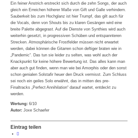
Ein feiner Anstrich erstreckt sich durch die zehn Songs, der auch
gleich ein Erreichen höherer Maße von Gift und Galle verhindern.
Sauberkeit bis zum Hochglanz ist hier Trumpf, das gilt auch für
die Vocals, denn von Shouts bis zu klaren Gesängen wird eine
breite Palette abgegrast. Auf die Dienste von Synthies wird auch
weiterhin gesetzt, in progressiven Schüben und entspannteren
Strecken. Atmosphärische Frostfelder müssen nicht erwartet
werden, dabei können die Gitarren schon deftiger braten wie in
„Pandemic“. Das tun sie leider zu selten, was wohl auch der
Knackpunkt für keine höhere Bewertung ist. Das alles kann man
aber auch gut finden, wenn man wie bei Amorphis oder den sonst
schon genialen Solstafir heuer den Druck vermisst. Zum Schluss
sei noch ein geiles Solo erwähnt, das in mitten des pre-
Finaltracks „Perfect Annihilation“ darauf wartet, entdeckt zu
werden.
Wertung:
6/10
Autor:
Joxe Schaefer
Eintrag teilen