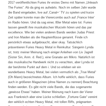
2017 veröffentlichten Furies ihr erstes Demo mit Namen „Unleash
The Furies“. Ab da ging es aufwärts. Noch im selben Jahr wurde
die Band eingeladen, live auf ‚Canal+‘ TV zu spielen und kurze
Zeit später konnte man die Vierercombo auch auf ‚France Inter‘
im Radio hören. Und da sag einer, 80er Metal wäre tot. Furies
lassen gewollt ihre musikalischen Wurzeln hören und das par
excellence. Wie bei vielen anderen Bands werden Judas Priest
und Iron Maiden als die Haupteinflüsse genannt. Finde ich
persönlich etwas aufgebraucht, aber okay. Tatsächlich
präsentieren Furies Heavy Metal in Reinkultur. Sängerin Lynda
ist, trotz meiner Meinung nach einiger Anleihen von Liv Jagrell
(Sister Sin, Anm. d. Red.), eine Granate am Mikro. Natürlich ist
das musikalische Handwerk nicht zu verachten, aber Lynda ist
der berühmte Punkt auf dem i. Und so erleben wir ein
wunderbares Heavy Metal, bei vielen vermutlich als „True Metal“
(Oh Mann) bezeichnetes Album. Ich hoffe wirklich, dass Furies
auch in größeren Magazinen (ohne Namen zu nennen) Beachtung
finden werden. Es gibt nicht viele Bands, die das sogenannte
„gewisse Etwas“ haben. Meiner Meinung nach kann der Vierer
aus Frankreich aber eine Lücke schließen. „Fortune Gate“ vereint
den wirklich echten Heavy Metal, mit tollen Riffs, prägnanten