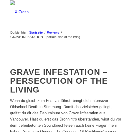
Du bist hier:
Startseite
/
Reviews
/
GRAVE INFESTATION – persecution of the living
GRAVE INFESTATION –
PERSECUTION OF THE
LIVING
Wenn du gleich zum Festival fährst, bringt dich intensiver
Oldschool Death in Stimmung. Damit das zielsicher gelingt,
greifst du dir das Debütalbum von Grave Infestation aus
Vancouver. Hast du erst das Dröhnintro überstanden, wirst du vor
dem tiefenbetonten Soundbrechfelsen auch keine Fragen mehr
haben. Gleich im Opener „The Conquest Of Pestilence“ weisen