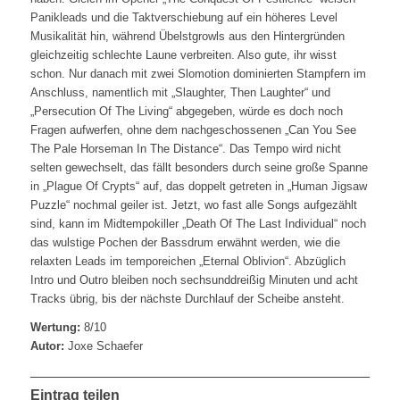
Panikleads und die Taktverschiebung auf ein höheres Level
Musikalität hin, während Übelstgrowls aus den Hintergründen
gleichzeitig schlechte Laune verbreiten. Also gute, ihr wisst
schon. Nur danach mit zwei Slomotion dominierten Stampfern im
Anschluss, namentlich mit „Slaughter, Then Laughter“ und
„Persecution Of The Living“ abgegeben, würde es doch noch
Fragen aufwerfen, ohne dem nachgeschossenen „Can You See
The Pale Horseman In The Distance“. Das Tempo wird nicht
selten gewechselt, das fällt besonders durch seine große Spanne
in „Plague Of Crypts“ auf, das doppelt getreten in „Human Jigsaw
Puzzle“ nochmal geiler ist. Jetzt, wo fast alle Songs aufgezählt
sind, kann im Midtempokiller „Death Of The Last Individual“ noch
das wulstige Pochen der Bassdrum erwähnt werden, wie die
relaxten Leads im temporeichen „Eternal Oblivion“. Abzüglich
Intro und Outro bleiben noch sechsunddreißig Minuten und acht
Tracks übrig, bis der nächste Durchlauf der Scheibe ansteht.
Wertung:
8/10
Autor:
Joxe Schaefer
Eintrag teilen