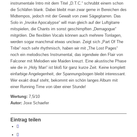
instrumentale Intro mit dem Titel „D.T.C.“ schrubbt einem schon
die Schläfen blank. Dabei bleibt man zwar gerne in Bereichen des
Midtempos, jedoch mit der Gewalt von zwei Sägegitarren. Das
Solo in „Invoke Apocalypse“ will man gleich auf der Luftgitarre
mitspielen, die Chants im sonst geschimpften „Demagogue“
mitgrölen. Die flexiblen Vocals können auch mehrere Tonlagen,
werden sogar manchmal etwas unclean. Zeigt sich „Part Of The
Tribe“ noch sehr rhythmisch, haben wir mit „The Lost Pages“
noch ein melodisches Instrumental, das irgendwie den Flair von
Falconer mit Melodien wie Maiden kreuzt. Eine akustische Phase
wie die in „Holy Man“ ist bloß für ganz kurze Zeit. Keine komplett
einfarbige Angelegenheit, der Spannungsbogen bleibt interessant.
Wer exakt drauf steht, bekommt ein schön langes Album mit
einer Running Time von über einer Stunde!
Wertung:
7,5/10
Autor:
Joxe Schaefer
Eintrag teilen