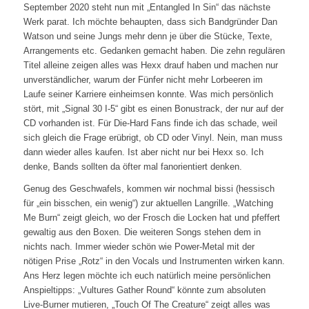
September 2020 steht nun mit „Entangled In Sin“ das nächste
Werk parat. Ich möchte behaupten, dass sich Bandgründer Dan
Watson und seine Jungs mehr denn je über die Stücke, Texte,
Arrangements etc. Gedanken gemacht haben. Die zehn regulären
Titel alleine zeigen alles was Hexx drauf haben und machen nur
unverständlicher, warum der Fünfer nicht mehr Lorbeeren im
Laufe seiner Karriere einheimsen konnte. Was mich persönlich
stört, mit „Signal 30 I-5“ gibt es einen Bonustrack, der nur auf der
CD vorhanden ist. Für Die-Hard Fans finde ich das schade, weil
sich gleich die Frage erübrigt, ob CD oder Vinyl. Nein, man muss
dann wieder alles kaufen. Ist aber nicht nur bei Hexx so. Ich
denke, Bands sollten da öfter mal fanorientiert denken.
Genug des Geschwafels, kommen wir nochmal bissi (hessisch
für „ein bisschen, ein wenig“) zur aktuellen Langrille. „Watching
Me Burn“ zeigt gleich, wo der Frosch die Locken hat und pfeffert
gewaltig aus den Boxen. Die weiteren Songs stehen dem in
nichts nach. Immer wieder schön wie Power-Metal mit der
nötigen Prise „Rotz“ in den Vocals und Instrumenten wirken kann.
Ans Herz legen möchte ich euch natürlich meine persönlichen
Anspieltipps: „Vultures Gather Round“ könnte zum absoluten
Live-Burner mutieren, „Touch Of The Creature“ zeigt alles was