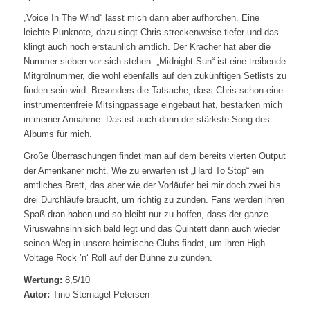
„Voice In The Wind“ lässt mich dann aber aufhorchen. Eine
leichte Punknote, dazu singt Chris streckenweise tiefer und das
klingt auch noch erstaunlich amtlich. Der Kracher hat aber die
Nummer sieben vor sich stehen. „Midnight Sun“ ist eine treibende
Mitgrölnummer, die wohl ebenfalls auf den zukünftigen Setlists zu
finden sein wird. Besonders die Tatsache, dass Chris schon eine
instrumentenfreie Mitsingpassage eingebaut hat, bestärken mich
in meiner Annahme. Das ist auch dann der stärkste Song des
Albums für mich.
Große Überraschungen findet man auf dem bereits vierten Output
der Amerikaner nicht. Wie zu erwarten ist „Hard To Stop“ ein
amtliches Brett, das aber wie der Vorläufer bei mir doch zwei bis
drei Durchläufe braucht, um richtig zu zünden. Fans werden ihren
Spaß dran haben und so bleibt nur zu hoffen, dass der ganze
Viruswahnsinn sich bald legt und das Quintett dann auch wieder
seinen Weg in unsere heimische Clubs findet, um ihren High
Voltage Rock ’n‘ Roll auf der Bühne zu zünden.
Wertung:
8,5/10
Autor:
Tino Sternagel-Petersen