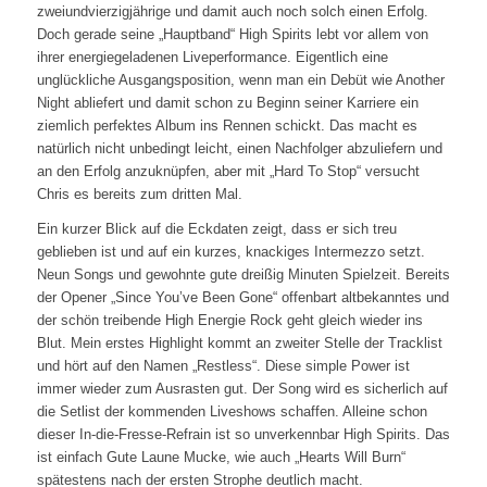
zweiundvierzigjährige und damit auch noch solch einen Erfolg.
Doch gerade seine „Hauptband“ High Spirits lebt vor allem von
ihrer energiegeladenen Liveperformance. Eigentlich eine
unglückliche Ausgangsposition, wenn man ein Debüt wie Another
Night abliefert und damit schon zu Beginn seiner Karriere ein
ziemlich perfektes Album ins Rennen schickt. Das macht es
natürlich nicht unbedingt leicht, einen Nachfolger abzuliefern und
an den Erfolg anzuknüpfen, aber mit „Hard To Stop“ versucht
Chris es bereits zum dritten Mal.
Ein kurzer Blick auf die Eckdaten zeigt, dass er sich treu
geblieben ist und auf ein kurzes, knackiges Intermezzo setzt.
Neun Songs und gewohnte gute dreißig Minuten Spielzeit. Bereits
der Opener „Since You’ve Been Gone“ offenbart altbekanntes und
der schön treibende High Energie Rock geht gleich wieder ins
Blut. Mein erstes Highlight kommt an zweiter Stelle der Tracklist
und hört auf den Namen „Restless“. Diese simple Power ist
immer wieder zum Ausrasten gut. Der Song wird es sicherlich auf
die Setlist der kommenden Liveshows schaffen. Alleine schon
dieser In-die-Fresse-Refrain ist so unverkennbar High Spirits. Das
ist einfach Gute Laune Mucke, wie auch „Hearts Will Burn“
spätestens nach der ersten Strophe deutlich macht.