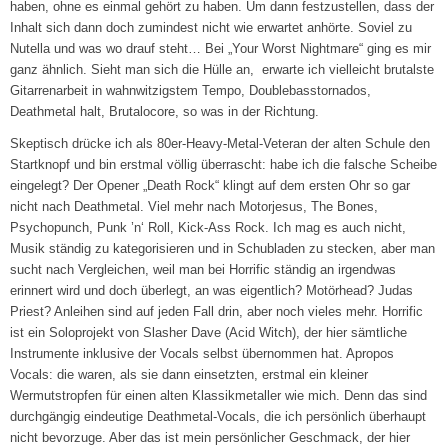
haben, ohne es einmal gehört zu haben. Um dann festzustellen, dass der
Inhalt sich dann doch zumindest nicht wie erwartet anhörte. Soviel zu
Nutella und was wo drauf steht… Bei „Your Worst Nightmare“ ging es mir
ganz ähnlich. Sieht man sich die Hülle an, erwarte ich vielleicht brutalste
Gitarrenarbeit in wahnwitzigstem Tempo, Doublebasstornados,
Deathmetal halt, Brutalocore, so was in der Richtung.
Skeptisch drücke ich als 80er-Heavy-Metal-Veteran der alten Schule den
Startknopf und bin erstmal völlig überrascht: habe ich die falsche Scheibe
eingelegt? Der Opener „Death Rock“ klingt auf dem ersten Ohr so gar
nicht nach Deathmetal. Viel mehr nach Motorjesus, The Bones,
Psychopunch, Punk ’n‘ Roll, Kick-Ass Rock. Ich mag es auch nicht,
Musik ständig zu kategorisieren und in Schubladen zu stecken, aber man
sucht nach Vergleichen, weil man bei Horrific ständig an irgendwas
erinnert wird und doch überlegt, an was eigentlich? Motörhead? Judas
Priest? Anleihen sind auf jeden Fall drin, aber noch vieles mehr. Horrific
ist ein Soloprojekt von Slasher Dave (Acid Witch), der hier sämtliche
Instrumente inklusive der Vocals selbst übernommen hat. Apropos
Vocals: die waren, als sie dann einsetzten, erstmal ein kleiner
Wermutstropfen für einen alten Klassikmetaller wie mich. Denn das sind
durchgängig eindeutige Deathmetal-Vocals, die ich persönlich überhaupt
nicht bevorzuge. Aber das ist mein persönlicher Geschmack, der hier