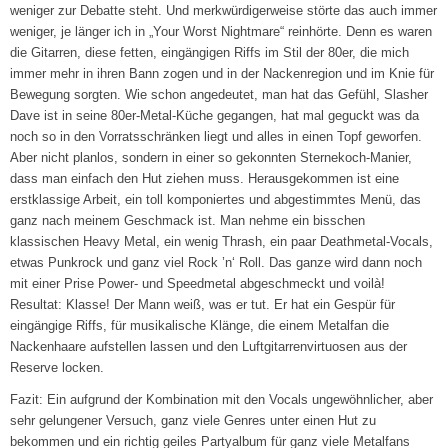
weniger zur Debatte steht. Und merkwürdigerweise störte das auch immer
weniger, je länger ich in „Your Worst Nightmare“ reinhörte. Denn es waren
die Gitarren, diese fetten, eingängigen Riffs im Stil der 80er, die mich
immer mehr in ihren Bann zogen und in der Nackenregion und im Knie für
Bewegung sorgten. Wie schon angedeutet, man hat das Gefühl, Slasher
Dave ist in seine 80er-Metal-Küche gegangen, hat mal geguckt was da
noch so in den Vorratsschränken liegt und alles in einen Topf geworfen.
Aber nicht planlos, sondern in einer so gekonnten Sternekoch-Manier,
dass man einfach den Hut ziehen muss. Herausgekommen ist eine
erstklassige Arbeit, ein toll komponiertes und abgestimmtes Menü, das
ganz nach meinem Geschmack ist. Man nehme ein bisschen
klassischen Heavy Metal, ein wenig Thrash, ein paar Deathmetal-Vocals,
etwas Punkrock und ganz viel Rock ’n‘ Roll. Das ganze wird dann noch
mit einer Prise Power- und Speedmetal abgeschmeckt und voilà!
Resultat: Klasse! Der Mann weiß, was er tut. Er hat ein Gespür für
eingängige Riffs, für musikalische Klänge, die einem Metalfan die
Nackenhaare aufstellen lassen und den Luftgitarrenvirtuosen aus der
Reserve locken.
Fazit: Ein aufgrund der Kombination mit den Vocals ungewöhnlicher, aber
sehr gelungener Versuch, ganz viele Genres unter einen Hut zu
bekommen und ein richtig geiles Partyalbum für ganz viele Metalfans