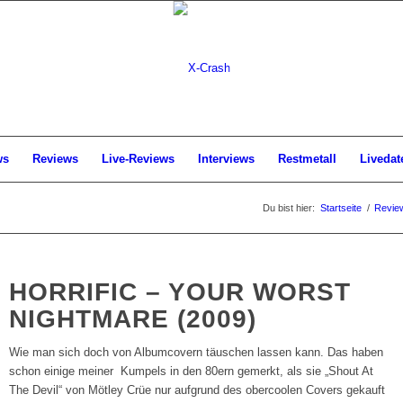
ws
Reviews
Live-Reviews
Interviews
Restmetall
Livedat
Du bist hier:
Startseite
/
Revie
HORRIFIC – YOUR WORST
NIGHTMARE (2009)
Wie man sich doch von Albumcovern täuschen lassen kann. Das haben
schon einige meiner Kumpels in den 80ern gemerkt, als sie „Shout At
The Devil“ von Mötley Crüe nur aufgrund des obercoolen Covers gekauft