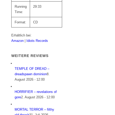
Running
29:33
Time:
Format:
CD
Erhältlich bei:
Amazon
|
Idiots Records
WEITERE REVIEWS
TEMPLE OF DREAD –
dreadspawn dominion
8.
August 2026 - 12:00
HORRIFIER – revelations of
gore
2. August 2026 - 12:00
MORTAL TERROR – filthy
old thrash
31. Juli 2026 -