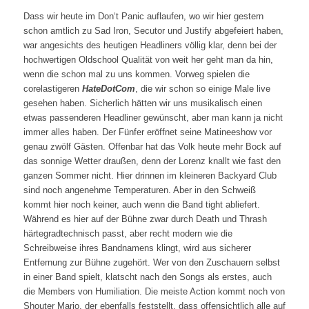
Dass wir heute im Don‘t Panic auflaufen, wo wir hier gestern
schon amtlich zu Sad Iron, Secutor und Justify abgefeiert haben,
war angesichts des heutigen Headliners völlig klar, denn bei der
hochwertigen Oldschool Qualität von weit her geht man da hin,
wenn die schon mal zu uns kommen. Vorweg spielen die
corelastigeren
HateDotCom
, die wir schon so einige Male live
gesehen haben. Sicherlich hätten wir uns musikalisch einen
etwas passenderen Headliner gewünscht, aber man kann ja nicht
immer alles haben. Der Fünfer eröffnet seine Matineeshow vor
genau zwölf Gästen. Offenbar hat das Volk heute mehr Bock auf
das sonnige Wetter draußen, denn der Lorenz knallt wie fast den
ganzen Sommer nicht. Hier drinnen im kleineren Backyard Club
sind noch angenehme Temperaturen. Aber in den Schweiß
kommt hier noch keiner, auch wenn die Band tight abliefert.
Während es hier auf der Bühne zwar durch Death und Thrash
härtegradtechnisch passt, aber recht modern wie die
Schreibweise ihres Bandnamens klingt, wird aus sicherer
Entfernung zur Bühne zugehört. Wer von den Zuschauern selbst
in einer Band spielt, klatscht nach den Songs als erstes, auch
die Members von Humiliation. Die meiste Action kommt noch von
Shouter Mario, der ebenfalls feststellt, dass offensichtlich alle auf