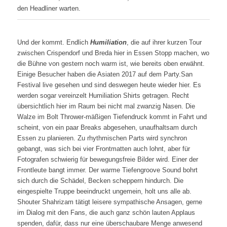
den Headliner warten.
Und der kommt. Endlich
Humiliation
, die auf ihrer kurzen Tour
zwischen Crispendorf und Breda hier in Essen Stopp machen, wo
die Bühne von gestern noch warm ist, wie bereits oben erwähnt.
Einige Besucher haben die Asiaten 2017 auf dem Party.San
Festival live gesehen und sind deswegen heute wieder hier. Es
werden sogar vereinzelt Humiliation Shirts getragen. Recht
übersichtlich hier im Raum bei nicht mal zwanzig Nasen. Die
Walze im Bolt Thrower-mäßigen Tiefendruck kommt in Fahrt und
scheint, von ein paar Breaks abgesehen, unaufhaltsam durch
Essen zu planieren. Zu rhythmischen Parts wird synchron
gebangt, was sich bei vier Frontmatten auch lohnt, aber für
Fotografen schwierig für bewegungsfreie Bilder wird. Einer der
Frontleute bangt immer. Der warme Tiefengroove Sound bohrt
sich durch die Schädel, Becken scheppern hindurch. Die
eingespielte Truppe beeindruckt ungemein, holt uns alle ab.
Shouter Shahrizam tätigt leisere sympathische Ansagen, gerne
im Dialog mit den Fans, die auch ganz schön lauten Applaus
spenden, dafür, dass nur eine überschaubare Menge anwesend