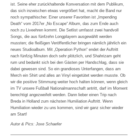
ist. Seine eher zurückhaltende Konversation mit dem Publikum,
das sich inzwischen etwas vergrößert hat, macht die Band nur
noch sympathischer. Einer unserer Favoriten ist „Impending
Death“ vom 2017er „No Escape“ Album, das zum Ende auch
noch zu Liveehren kommt. Die Setlist umfasst zwei handvoll
Songs, die aus fünfzehn Longplayern ausgewählt werden
mussten; die fleißigen Veröffentlicher bringen nämlich jährlich ein
neues Studioalbum. Mit „Operation Python“ endet der Auftritt
nach fünfzig Minuten doch sehr plötzlich, und Shahrizam geht
rum und bedankt sich bei den Gästen per Handschlag, dass sie
dabei gewesen sind. So ein grandioses Unterfangen, dass am
Merch ein Shirt und alles an Vinyl eingetütet werden musste. Ob
wir die positive Stimmung weiter hoch halten können, wenn gleich
im TV unsere Fußball Nationalmannschaft antritt, darf im Moment
berechtigt angezweifelt werden. Dann lieber einen Trip nach
Breda in Holland zum nächsten Humiliation Auftritt. Wenn
Humiliation wieder zu uns kommen, sind wir ganz sicher wieder
am Start!
Autor & Pics: Joxe Schaefer