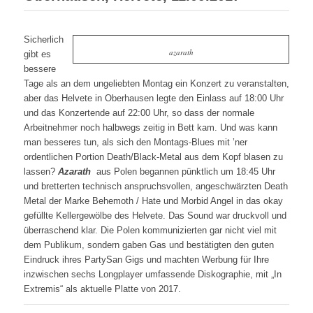
Sicherlich
azarath
gibt es
bessere
Tage als an dem ungeliebten Montag ein Konzert zu veranstalten,
aber das Helvete in Oberhausen legte den Einlass auf 18:00 Uhr
und das Konzertende auf 22:00 Uhr, so dass der normale
Arbeitnehmer noch halbwegs zeitig in Bett kam. Und was kann
man besseres tun, als sich den Montags-Blues mit ’ner
ordentlichen Portion Death/Black-Metal aus dem Kopf blasen zu
lassen?
Azarath
aus Polen begannen pünktlich um 18:45 Uhr
und bretterten technisch anspruchsvollen, angeschwärzten Death
Metal der Marke Behemoth / Hate und Morbid Angel in das okay
gefüllte Kellergewölbe des Helvete. Das Sound war druckvoll und
überraschend klar. Die Polen kommunizierten gar nicht viel mit
dem Publikum, sondern gaben Gas und bestätigten den guten
Eindruck ihres PartySan Gigs und machten Werbung für Ihre
inzwischen sechs Longplayer umfassende Diskographie, mit „In
Extremis“ als aktuelle Platte von 2017.