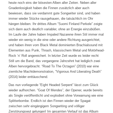
heute noch eins der bösesten Alben aller Zeiten. Neben aller
Gnadenlosigkeit haben die Finnen zusätzlich aber auch
bewiesen, dass sie verdammt gute Songwriter sind, und haben
immer wieder Stücke rausgehauen, die tatsächlich im Ohr
hängen bleiben. Ihr drittes Album “Suomi Finland Perkele” zeigte
sich dann auch deutlich variabler, ohne an Energie einzubüßen.
Im Laufe der Jahre haben Impaled Nazarene ihren Stil immer mal
wieder ein wenig in die eine oder andere Richtung ausgerichtet,
und haben ihren vom Black Metal dominierten Brachialsound mit
Elementen aus Punk, Thrash, klassischem Metal und Motörhead-
Rock ’n‘ Roll angereichert. In letzter Zeit wurde es leider recht
Still um die Band, das vergangene Jahrzehnt hat lediglich zwei
Alben hervorgebracht. “Road To The Octagon” (2010) war eine
ziemliche Machtdemonstration, “Vigorous And Liberating Death”
(2014) leider enttäuschend.
Das nun vorliegende “Eight Headed Serpent” lässt zum Glück
wieder aufhorchen. “Goat Of Mendes”, der Opener, wurde bereits
als Single veröffentlicht und explodiert ohne Vorwarnung wie eine
Splitterbombe. Endlich ist den Finnen wieder der Spagat
zwischen sehr eingängigem Songwriting und völliger
Zerstörungswut gelungen! Im gesamten Verlauf ist das Album