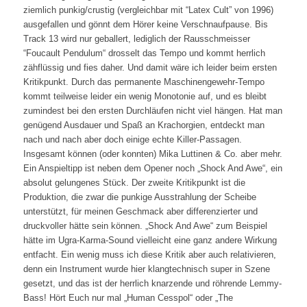
ziemlich punkig/crustig (vergleichbar mit “Latex Cult” von 1996)
ausgefallen und gönnt dem Hörer keine Verschnaufpause. Bis
Track 13 wird nur geballert, lediglich der Rausschmeisser
“Foucault Pendulum“ drosselt das Tempo und kommt herrlich
zähflüssig und fies daher. Und damit wäre ich leider beim ersten
Kritikpunkt. Durch das permanente Maschinengewehr-Tempo
kommt teilweise leider ein wenig Monotonie auf, und es bleibt
zumindest bei den ersten Durchläufen nicht viel hängen. Hat man
genügend Ausdauer und Spaß an Krachorgien, entdeckt man
nach und nach aber doch einige echte Killer-Passagen.
Insgesamt können (oder konnten) Mika Luttinen & Co. aber mehr.
Ein Anspieltipp ist neben dem Opener noch „Shock And Awe“, ein
absolut gelungenes Stück. Der zweite Kritikpunkt ist die
Produktion, die zwar die punkige Ausstrahlung der Scheibe
unterstützt, für meinen Geschmack aber differenzierter und
druckvoller hätte sein können. „Shock And Awe“ zum Beispiel
hätte im Ugra-Karma-Sound vielleicht eine ganz andere Wirkung
entfacht. Ein wenig muss ich diese Kritik aber auch relativieren,
denn ein Instrument wurde hier klangtechnisch super in Szene
gesetzt, und das ist der herrlich knarzende und röhrende Lemmy-
Bass! Hört Euch nur mal „Human Cesspol“ oder „The