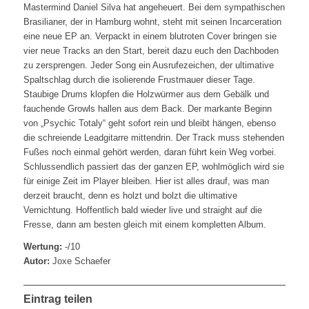
Mastermind Daniel Silva hat angeheuert. Bei dem sympathischen
Brasilianer, der in Hamburg wohnt, steht mit seinen Incarceration
eine neue EP an. Verpackt in einem blutroten Cover bringen sie
vier neue Tracks an den Start, bereit dazu euch den Dachboden
zu zersprengen. Jeder Song ein Ausrufezeichen, der ultimative
Spaltschlag durch die isolierende Frustmauer dieser Tage.
Staubige Drums klopfen die Holzwürmer aus dem Gebälk und
fauchende Growls hallen aus dem Back. Der markante Beginn
von „Psychic Totaly“ geht sofort rein und bleibt hängen, ebenso
die schreiende Leadgitarre mittendrin. Der Track muss stehenden
Fußes noch einmal gehört werden, daran führt kein Weg vorbei.
Schlussendlich passiert das der ganzen EP, wohlmöglich wird sie
für einige Zeit im Player bleiben. Hier ist alles drauf, was man
derzeit braucht, denn es holzt und bolzt die ultimative
Vernichtung. Hoffentlich bald wieder live und straight auf die
Fresse, dann am besten gleich mit einem kompletten Album.
Wertung:
-/10
Autor:
Joxe Schaefer
Eintrag teilen