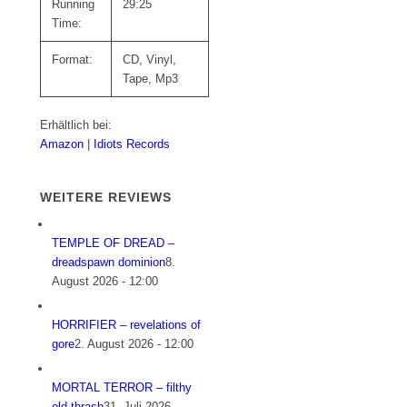
Running
29:25
Time:
Format:
CD, Vinyl,
Tape, Mp3
Erhältlich bei:
Amazon
|
Idiots Records
WEITERE REVIEWS
TEMPLE OF DREAD –
dreadspawn dominion
8.
August 2026 - 12:00
HORRIFIER – revelations of
gore
2. August 2026 - 12:00
MORTAL TERROR – filthy
old thrash
31. Juli 2026 -