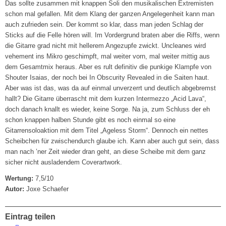
Das sollte zusammen mit knappen Soli den musikalischen Extremisten
schon mal gefallen. Mit dem Klang der ganzen Angelegenheit kann man
auch zufrieden sein. Der kommt so klar, dass man jeden Schlag der
Sticks auf die Felle hören will. Im Vordergrund braten aber die Riffs, wenn
die Gitarre grad nicht mit hellerem Angezupfe zwickt. Uncleanes wird
vehement ins Mikro geschimpft, mal weiter vorn, mal weiter mittig aus
dem Gesamtmix heraus. Aber es rult definitiv die punkige Klampfe von
Shouter Isaias, der noch bei In Obscurity Revealed in die Saiten haut.
Aber was ist das, was da auf einmal unverzerrt und deutlich abgebremst
hallt? Die Gitarre überrascht mit dem kurzen Intermezzo „Acid Lava“,
doch danach knallt es wieder, keine Sorge. Na ja, zum Schluss der eh
schon knappen halben Stunde gibt es noch einmal so eine
Gitarrensoloaktion mit dem Titel „Ageless Storm“. Dennoch ein nettes
Scheibchen für zwischendurch glaube ich. Kann aber auch gut sein, dass
man nach ’ner Zeit wieder dran geht, an diese Scheibe mit dem ganz
sicher nicht ausladendem Coverartwork.
Wertung:
7,5/10
Autor:
Joxe Schaefer
Eintrag teilen