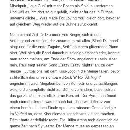
Mischpult „Love Gun“ mit mehr Posen als Spiel zu performen.
Und weil es ihm dort so gut gefällt, bleibt er für das in Europa
unvermeidliche „I Was Made For Loving You“ gleich dort, bevor er
auf gleichem Weg wieder auf die Bühne zurückkehrt.
Noch einmal Zeit für Drummer Eric Singer, sich in den
Vordergrund zu stellen, der zusammen mit allen „Black Diamond“
singt und für die erste Zugabe „Beth“ an einem glitzernden Piano
sitzt. Weil sich die Band danach ausgiebig verabschiedet, könnte
man schon meinen, am Ende der Show angelangt zu sein. Aber
nein, Paul sagt seinen Song „Crazy Crazy Nights“ an, zu dem
riesige Luftballons mit dem Kiss-Logo in die Menge fallen, bevor
schließlich das unverzichtbare „Rock ’n‘ Roll All Night“
angestimmt wird. Megabomben von Konfetti- und Luftschlangen,
welche die komplette Sicht zur Bühne verhindern, beschließen
das ganz sicher nicht effektarme Konzert. Der Pyromann feuert
noch einmal alles ab was er noch hat, dass wir definitiv von
einem bombastischen Finale sprechen müssen. Gene kündigte
im Vorfeld an, dass Kiss niemals irgendetwas kleines machen.
Damit hatte er definitiv recht. Die Utilita Arena roch eigentlich die
ganze Zeit nach Sylvester. Der Menge muss es gemessen an