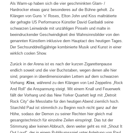
Als Warm-up haben sich die vier geschminkten Glam- /
Hardrocker etwas ganz besonderes auf die Bühne geholt. Zu
Klängen von Guns ’n‘ Roses, Elton John und Kiss malträtierte
der gefragte US Performance Künstler David Garibaldi seine
schwarzen Leinwände mit unzähligen Pinseln und malte in
beeindruckender Geschwindigkeit drei Wahnsinnsbilder von den
genannten Künstlern inklusive dem Hauptact des heutigen Tages.
Der Sechsunddreißgjährige kombinierte Musik und Kunst in einer
wirklich coolen Show.
Zurück in der Arena ist es nach der kurzen Zigarettenpause
endlich soweit und die vier Buchstaben, wegen denen alle hier
sind, prangen in überdimensionalen Lettern auf dem schwarzen
Vorhang:
Kiss
, w
ährend zu den Klängen von Led Zeppelins „Rock
And Roll“ die Anspannung steigt. Mit einem Knall und Feuerwerk
fällt der Vorhang und das New Yorker Quartett legt mit „Detroit
Rock City“ die Messlatte für den heutigen Abend ziemlich hoch.
Starchild Paul ist stimmlich zu Beginn noch nicht ganz auf der
Höhe, sodass der Demon zu seiner Rechten hier gleich mal
gesangstechnisch für einzelne Zeilen einspringt. Das tut der
Stimmung aber keinen Abbruch, denn weiter geht es mit „Shout It
Out Loud“, der in einem Publikumsspiel unter Anleitung von Paul