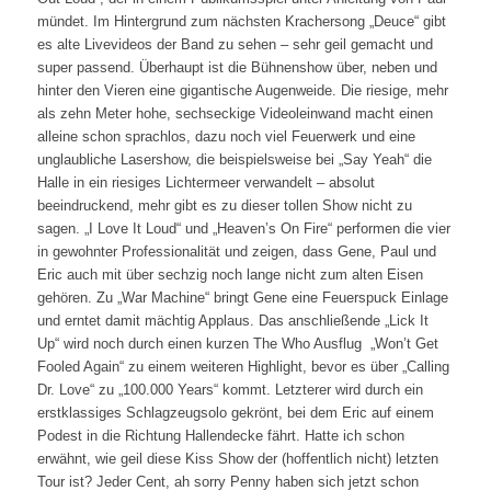
mündet. Im Hintergrund zum nächsten Krachersong „Deuce“ gibt
es alte Livevideos der Band zu sehen – sehr geil gemacht und
super passend. Überhaupt ist die Bühnenshow über, neben und
hinter den Vieren eine gigantische Augenweide. Die riesige, mehr
als zehn Meter hohe, sechseckige Videoleinwand macht einen
alleine schon sprachlos, dazu noch viel Feuerwerk und eine
unglaubliche Lasershow, die beispielsweise bei „Say Yeah“ die
Halle in ein riesiges Lichtermeer verwandelt – absolut
beeindruckend, mehr gibt es zu dieser tollen Show nicht zu
sagen. „I Love It Loud“ und „Heaven’s On Fire“ performen die vier
in gewohnter Professionalität und zeigen, dass Gene, Paul und
Eric auch mit über sechzig noch lange nicht zum alten Eisen
gehören. Zu „War Machine“ bringt Gene eine Feuerspuck Einlage
und erntet damit mächtig Applaus. Das anschließende „Lick It
Up“ wird noch durch einen kurzen The Who Ausflug „Won’t Get
Fooled Again“ zu einem weiteren Highlight, bevor es über „Calling
Dr. Love“ zu „100.000 Years“ kommt. Letzterer wird durch ein
erstklassiges Schlagzeugsolo gekrönt, bei dem Eric auf einem
Podest in die Richtung Hallendecke fährt. Hatte ich schon
erwähnt, wie geil diese Kiss Show der (hoffentlich nicht) letzten
Tour ist? Jeder Cent, ah sorry Penny haben sich jetzt schon