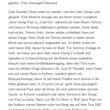
gelohnt. (Tino Sternagel-Petersen).
Zwei Stunden Show sollen es werden, und erst zehn Songs sind
gespielt. Eine ähnliche Ansage wie auf ihrem ersten Livealbum
„Alive“ bringt Paul zu „Cold Gin“, während auf zwei Risern Tommy
und Gene in Richtung Hallendach gefahren werden, Gene dabei
mal rechts, Tommy links. Immer wieder schlabbert Gene mit
seiner Zunge. Beim Duell mit Tommy berührt er dabei seinen
Mund und spuckt danach angewidert aus. Er liefert schon ein
sehr klares Bild, dieser Screen im Back. Für Tommys Einlage im
Solo, wo Feuer aus dem Hals seiner Flying V schießt und
irgendwo in Schussrichtung auf der Bühne etwas explodiert,
braucht man keine Großbildübertragung, denn den Trick kann
man mit bloßem Auge erkennen. Ab „God Of Thunder“ setzt Gene
nun auf seinen Bass in Axtform, natürlich gleich mit
Blutspuckeinlage, bevor er auf einem Podest noch einmal in die
Höhe gefahren wird. In „Psycho Circus“ greift Gene gesanglich
noch einmal Paul unter die Arme. An sich jedoch keine uncoole
Sache, im Konzert zusätzlich mal seine Stimme in den Songs
von Paul zu hören. Nach „Let Me Go Rock ’n‘ Roll“ lässt Paul von
der Audienz seinen Namen rufen und fliegt wie auf ihrer Tour 1997
an einem Seil durch die Halle, um auf einem Podest am