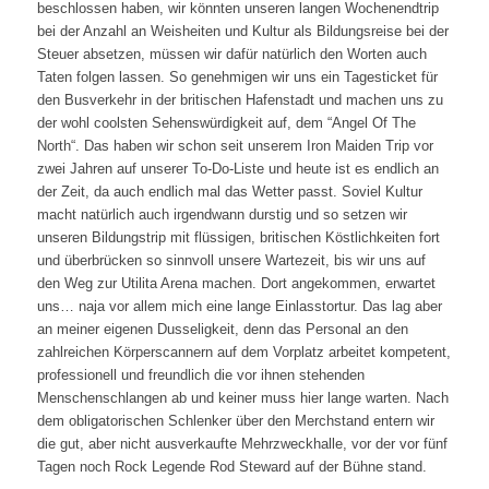
beschlossen haben, wir könnten unseren langen Wochenendtrip
bei der Anzahl an Weisheiten und Kultur als Bildungsreise bei der
Steuer absetzen, müssen wir dafür natürlich den Worten auch
Taten folgen lassen. So genehmigen wir uns ein Tagesticket für
den Busverkehr in der britischen Hafenstadt und machen uns zu
der wohl coolsten Sehenswürdigkeit auf, dem “Angel Of The
North“. Das haben wir schon seit unserem Iron Maiden Trip vor
zwei Jahren auf unserer To-Do-Liste und heute ist es endlich an
der Zeit, da auch endlich mal das Wetter passt. Soviel Kultur
macht natürlich auch irgendwann durstig und so setzen wir
unseren Bildungstrip mit flüssigen, britischen Köstlichkeiten fort
und überbrücken so sinnvoll unsere Wartezeit, bis wir uns auf
den Weg zur Utilita Arena machen. Dort angekommen, erwartet
uns… naja vor allem mich eine lange Einlasstortur. Das lag aber
an meiner eigenen Dusseligkeit, denn das Personal an den
zahlreichen Körperscannern auf dem Vorplatz arbeitet kompetent,
professionell und freundlich die vor ihnen stehenden
Menschenschlangen ab und keiner muss hier lange warten. Nach
dem obligatorischen Schlenker über den Merchstand entern wir
die gut, aber nicht ausverkaufte Mehrzweckhalle, vor der vor fünf
Tagen noch Rock Legende Rod Steward auf der Bühne stand.