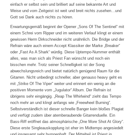
einfach er selbst sein und brilliert auf seine bekannte Art und
Weise und vom Zeitgeist ist weit und breit nichts zusehen…und
Gott sei Dank auch nichts zu hören.
Erwartungsgemäß beginnt der Opener „Sons Of The Sentinel“ mit
einem Schrei vom Ripper und im weiteren Verlauf klingt er einem
gewissen Herrn Dirkschneider nicht unähnlich. Die Bridge und der
Refrain wäre auch einem Accept Klassiker der Marke „Breaker“
oder „Fast As A Shark“ würdig. Diese Uptempo-Nummer enthält
alles, was man sich als Priest Fan wünscht und noch ein
bisschen mehr. Trotz seiner Schnelligkeit ist der Song
abwechslungsreich und bietet natürlich genügend Raum für die
Gitarren. Nicht unbedingt schneller, aber genauso heavy geht es
mit „Strike Of The Viper“ weiter und erinnert ein wenig an die
positiven Momente vom „Jugulator“ Album. Der Refrain ist
übrigens sehr eingängig. „Reap The Whirlwind“ zieht das Tempo
noch mehr an und klingt anfangs wie „Freewheel Burning“.
Selbstverständlich ist dieser schnelle Banger kein bloßes Plagiat
und verfügt zudem über atemberaubende Gitarrenduelle. Ein
Bass-Riff eröffnet das atmosphärische „One More Shot At Glory“.
Diese erste Singleauskopplung ist eher im Midtempo angesiedelt
und insgesamt sehr hymnenhaft. Der Mittelteil ist Priest in