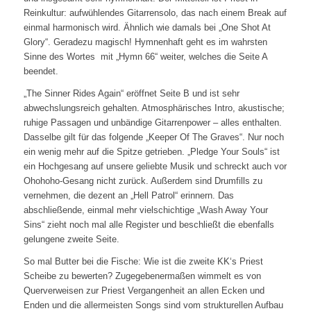
Reinkultur: aufwühlendes Gitarrensolo, das nach einem Break auf
einmal harmonisch wird. Ähnlich wie damals bei „One Shot At
Glory“. Geradezu magisch! Hymnenhaft geht es im wahrsten
Sinne des Wortes mit „Hymn 66“ weiter, welches die Seite A
beendet.
„The Sinner Rides Again“ eröffnet Seite B und ist sehr
abwechslungsreich gehalten. Atmosphärisches Intro, akustische;
ruhige Passagen und unbändige Gitarrenpower – alles enthalten.
Dasselbe gilt für das folgende „Keeper Of The Graves“. Nur noch
ein wenig mehr auf die Spitze getrieben. „Pledge Your Souls“ ist
ein Hochgesang auf unsere geliebte Musik und schreckt auch vor
Ohohoho-Gesang nicht zurück. Außerdem sind Drumfills zu
vernehmen, die dezent an „Hell Patrol“ erinnern. Das
abschließende, einmal mehr vielschichtige „Wash Away Your
Sins“ zieht noch mal alle Register und beschließt die ebenfalls
gelungene zweite Seite.
So mal Butter bei die Fische: Wie ist die zweite KK‘s Priest
Scheibe zu bewerten? Zugegebenermaßen wimmelt es von
Querverweisen zur Priest Vergangenheit an allen Ecken und
Enden und die allermeisten Songs sind vom strukturellen Aufbau