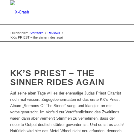
Du bist hier:
Startseite
/
Reviews
/
KK’s PRIEST – the sinner rides again
KK’S PRIEST – THE
SINNER RIDES AGAIN
Auf seine alten Tage will es der ehemalige Judas Priest Gitarrist
noch mal wissen. Zugegebenermaßen ist das erste KK‘s Priest
Album „Sermons Of The Sinner“ sang- und klanglos an mir
vorbeigerauscht. Im Vorfeld zur Veröffentlichung des Zweitlings
waren dann aber vermehrt Stimmen zu vernehmen, dass der
neueste Output deutlich stärker geworden ist. Und so ist es auch!
Natürlich wird hier das Metal Wheel nicht neu erfunden, dennoch