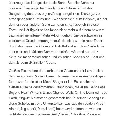
überzeugt das Liedgut durch die Bank. Bei aller Nähe zur
ureigenen Vergangenheit des blonden Gitarristen ist das
Songwriting durchaus eigenständig ausgefallen. Diese ganzen
atmosphärischen Intros und Zwischenspiele zum Beispiel, die bei
dem ein oder anderen Song zu hören sind, habe ich in dieser
Form und Häufigkeit schon lange nicht mehr auf einem bewusst
traditionell gehaltenen Metal-Album gehört. Sie beschwören ein
bestimmte Grundstimmung herauf, die sich wie ein roter Faden
durch das gesamte Album zieht. Auffallend ist, dass Seite A die
schnellen und härteren Nummern enthält, während auf der B-
Seite die mehr melodischen und epischen Songs sind. Fast wie
damals beim „Painkiller“ Album.
Großes Plus neben der exorbitanten Gitarrenarbeit ist natürlich
der Gesang von Ripper Owens, der einem wieder mal vor Augen
führt, was für ein toller Metal Sänger er ist. Es scheint, als
fließen all seine gesammelten Erfahrungen, die er bei Bands wie
Beyond Fear, Winter‘s Bane, Charred Walls Of The Damned, Iced
Earth, Yngwie Malmsteen gesammelt hat, in seinen Gesang für
diese Scheibe mit ein. Unvorstellbar, was aus den beiden Priest
Alben( „Jugulator“/„Demolition“) hätte werden können, wäre da
nicht der Zeitgeist gewesen. Auf „Sinner Rides Again“ kann er