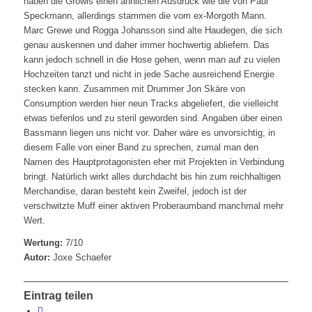
haben die Growls einen ähnlichen Ausdruck wie die von Paul
Speckmann, allerdings stammen die vom ex-Morgoth Mann.
Marc Grewe und Rogga Johansson sind alte Haudegen, die sich
genau auskennen und daher immer hochwertig abliefern. Das
kann jedoch schnell in die Hose gehen, wenn man auf zu vielen
Hochzeiten tanzt und nicht in jede Sache ausreichend Energie
stecken kann. Zusammen mit Drummer Jon Skäre von
Consumption werden hier neun Tracks abgeliefert, die vielleicht
etwas tiefenlos und zu steril geworden sind. Angaben über einen
Bassmann liegen uns nicht vor. Daher wäre es unvorsichtig, in
diesem Falle von einer Band zu sprechen, zumal man den
Namen des Hauptprotagonisten eher mit Projekten in Verbindung
bringt. Natürlich wirkt alles durchdacht bis hin zum reichhaltigen
Merchandise, daran besteht kein Zweifel, jedoch ist der
verschwitzte Muff einer aktiven Proberaumband manchmal mehr
Wert.
Wertung:
7/10
Autor:
Joxe Schaefer
Eintrag teilen